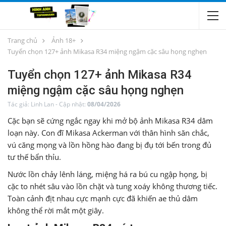
Trang chủ
Ảnh 18+
Tuyển chọn 127+ ảnh Mikasa R34 miệng ngậm cặc sâu họng nghẹn
Tuyển chọn 127+ ảnh Mikasa R34
miệng ngậm cặc sâu họng nghẹn
Tác giả:
Linh Lan
-
Cập nhật:
08/04/2026
Cặc bạn sẽ cứng ngắc ngay khi mở bộ ảnh Mikasa R34 dâm
loạn này. Con đĩ Mikasa Ackerman với thân hình săn chắc,
vú căng mọng và lồn hồng hào đang bị đụ tới bến trong đủ
tư thế bẩn thỉu.
Nước lồn chảy lênh láng, miệng há ra bú cu ngập họng, bị
cặc to nhét sâu vào lồn chặt và tung xoáy không thương tiếc.
Toàn cảnh địt nhau cực mạnh cực đã khiến ae thủ dâm
không thể rời mắt một giây.