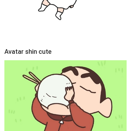
Avatar shin cute