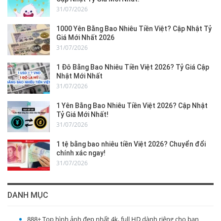
31/07/2026
1000 Yên Bằng Bao Nhiêu Tiền Việt? Cập Nhật Tỷ
Giá Mới Nhất 2026
31/07/2026
1 Đô Bằng Bao Nhiêu Tiền Việt 2026? Tỷ Giá Cập
Nhật Mới Nhất
31/07/2026
1 Yên Bằng Bao Nhiêu Tiền Việt 2026? Cập Nhật
Tỷ Giá Mới Nhất!
31/07/2026
1 tệ bằng bao nhiêu tiền Việt 2026? Chuyển đổi
chính xác ngay!
31/07/2026
DANH MỤC
888+ Top hình ảnh đẹp nhất 4k, full HD dành riêng cho bạn