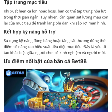
Tập trung mục tiêu
Khi xuất hiện cá lớn hoặc boss, bạn có thể tập trung hỏa lực
trong thời gian ngắn. Tuy nhiên, cần quan sát lượng máu còn
lại của mục tiêu để tránh lãng phí đạn khi sắp rời màn hình.
Kết hợp kỹ năng hỗ trợ
Sử dụng kỹ năng đóng băng hoặc tăng sát thương đúng thời
điểm sẽ nâng cao hiệu suất tiêu diệt mục tiêu. Đây là yếu tố
tạo khác biệt giữa người chơi có kinh nghiệm và người mới.
Ưu điểm nổi bật của bắn cá Bet88