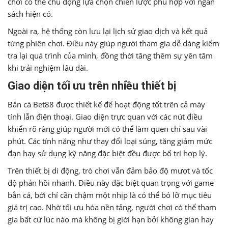
chơi có thể chủ động lựa chọn chiến lược phù hợp với ngân
sách hiện có.
Ngoài ra, hệ thống còn lưu lại lịch sử giao dịch và kết quả
từng phiên chơi. Điều này giúp người tham gia dễ dàng kiểm
tra lại quá trình của mình, đồng thời tăng thêm sự yên tâm
khi trải nghiệm lâu dài.
Giao diện tối ưu trên nhiều thiết bị
Bắn cá Bet88 được thiết kế để hoạt động tốt trên cả máy
tính lẫn điện thoại. Giao diện trực quan với các nút điều
khiển rõ ràng giúp người mới có thể làm quen chỉ sau vài
phút. Các tính năng như thay đổi loại súng, tăng giảm mức
đạn hay sử dụng kỹ năng đặc biệt đều được bố trí hợp lý.
Trên thiết bị di động, trò chơi vẫn đảm bảo độ mượt và tốc
độ phản hồi nhanh. Điều này đặc biệt quan trọng với game
bắn cá, bởi chỉ cần chậm một nhịp là có thể bỏ lỡ mục tiêu
giá trị cao. Nhờ tối ưu hóa nền tảng, người chơi có thể tham
gia bất cứ lúc nào mà không bị giới hạn bởi không gian hay