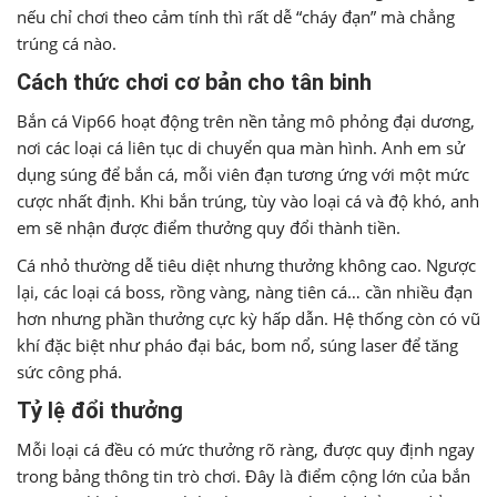
nếu chỉ chơi theo cảm tính thì rất dễ “cháy đạn” mà chẳng
trúng cá nào.
Cách thức chơi cơ bản cho tân binh
Bắn cá Vip66 hoạt động trên nền tảng mô phỏng đại dương,
nơi các loại cá liên tục di chuyển qua màn hình. Anh em sử
dụng súng để bắn cá, mỗi viên đạn tương ứng với một mức
cược nhất định. Khi bắn trúng, tùy vào loại cá và độ khó, anh
em sẽ nhận được điểm thưởng quy đổi thành tiền.
Cá nhỏ thường dễ tiêu diệt nhưng thưởng không cao. Ngược
lại, các loại cá boss, rồng vàng, nàng tiên cá… cần nhiều đạn
hơn nhưng phần thưởng cực kỳ hấp dẫn. Hệ thống còn có vũ
khí đặc biệt như pháo đại bác, bom nổ, súng laser để tăng
sức công phá.
Tỷ lệ đổi thưởng
Mỗi loại cá đều có mức thưởng rõ ràng, được quy định ngay
trong bảng thông tin trò chơi. Đây là điểm cộng lớn của bắn