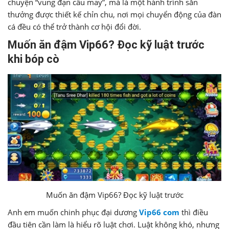
chuyện “vung đạn cầu may”, mà là một hành trình săn
thưởng được thiết kế chỉn chu, nơi mọi chuyển động của đàn
cá đều có thể trở thành cơ hội đổi đời.
Muốn ăn đậm Vip66? Đọc kỹ luật trước
khi bóp cò
Muốn ăn đậm Vip66? Đọc kỹ luật trước
Anh em muốn chinh phục đại dương
Vip66 com
thì điều
đầu tiên cần làm là hiểu rõ luật chơi. Luật không khó, nhưng