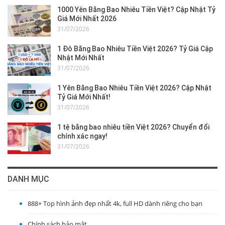
1000 Yên Bằng Bao Nhiêu Tiền Việt? Cập Nhật Tỷ
Giá Mới Nhất 2026
31/07/2026
1 Đô Bằng Bao Nhiêu Tiền Việt 2026? Tỷ Giá Cập
Nhật Mới Nhất
31/07/2026
1 Yên Bằng Bao Nhiêu Tiền Việt 2026? Cập Nhật
Tỷ Giá Mới Nhất!
31/07/2026
1 tệ bằng bao nhiêu tiền Việt 2026? Chuyển đổi
chính xác ngay!
31/07/2026
DANH MỤC
888+ Top hình ảnh đẹp nhất 4k, full HD dành riêng cho bạn
Chính sách bảo mật