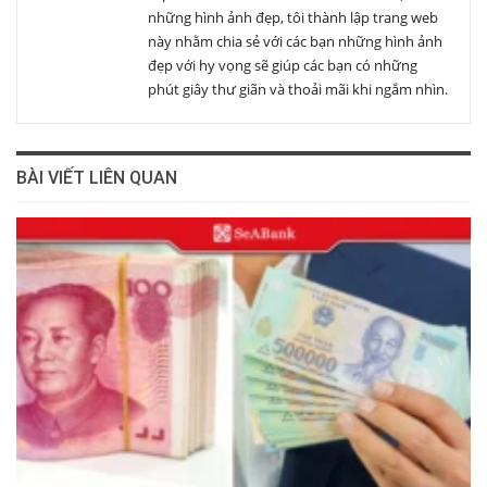
những hình ảnh đẹp, tôi thành lập trang web
này nhằm chia sẻ với các bạn những hình ảnh
đẹp với hy vọng sẽ giúp các bạn có những
phút giây thư giãn và thoải mãi khi ngắm nhìn.
BÀI VIẾT LIÊN QUAN