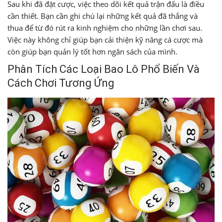
Sau khi đã đặt cược, việc theo dõi kết quả trận đấu là điều
cần thiết. Bạn cần ghi chú lại những kết quả đã thắng và
thua để từ đó rút ra kinh nghiệm cho những lần chơi sau.
Việc này không chỉ giúp bạn cải thiện kỹ năng cá cược mà
còn giúp bạn quản lý tốt hơn ngân sách của mình.
Phân Tích Các Loại Bao Lô Phổ Biến Và
Cách Chơi Tương Ứng