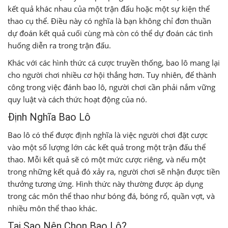
kết quả khác nhau của một trận đấu hoặc một sự kiện thể
thao cụ thể. Điều này có nghĩa là bạn không chỉ đơn thuần
dự đoán kết quả cuối cùng mà còn có thể dự đoán các tình
huống diễn ra trong trận đấu.
Khác với các hình thức cá cược truyền thống, bao lô mang lại
cho người chơi nhiều cơ hội thắng hơn. Tuy nhiên, để thành
công trong việc đánh bao lô, người chơi cần phải nắm vững
quy luật và cách thức hoạt động của nó.
Định Nghĩa Bao Lô
Bao lô có thể được định nghĩa là việc người chơi đặt cược
vào một số lượng lớn các kết quả trong một trận đấu thể
thao. Mỗi kết quả sẽ có một mức cược riêng, và nếu một
trong những kết quả đó xảy ra, người chơi sẽ nhận được tiền
thưởng tương ứng. Hình thức này thường được áp dụng
trong các môn thể thao như bóng đá, bóng rổ, quần vợt, và
nhiều môn thể thao khác.
Tại Sao Nên Chọn Bao Lô?