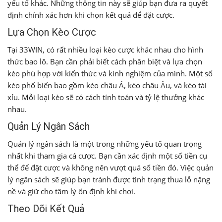
yếu tố khác. Những thông tin này sẽ giúp bạn đưa ra quyết
định chính xác hơn khi chọn kết quả để đặt cược.
Lựa Chọn Kèo Cược
Tại 33WIN, có rất nhiều loại kèo cược khác nhau cho hình
thức bao lô. Bạn cần phải biết cách phân biệt và lựa chọn
kèo phù hợp với kiến thức và kinh nghiệm của mình. Một số
kèo phổ biến bao gồm kèo châu Á, kèo châu Âu, và kèo tài
xỉu. Mỗi loại kèo sẽ có cách tính toán và tỷ lệ thưởng khác
nhau.
Quản Lý Ngân Sách
Quản lý ngân sách là một trong những yếu tố quan trọng
nhất khi tham gia cá cược. Bạn cần xác định một số tiền cụ
thể để đặt cược và không nên vượt quá số tiền đó. Việc quản
lý ngân sách sẽ giúp bạn tránh được tình trạng thua lỗ nặng
nề và giữ cho tâm lý ổn định khi chơi.
Theo Dõi Kết Quả