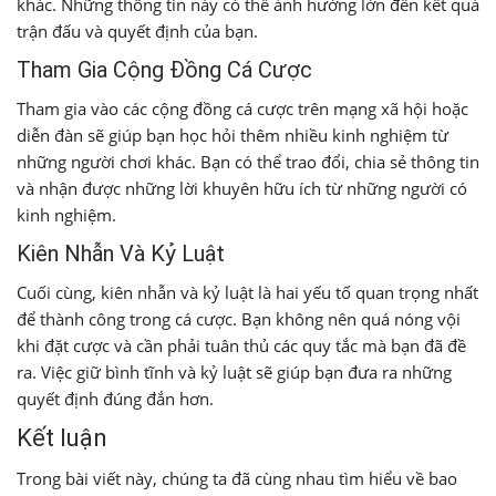
khác. Những thông tin này có thể ảnh hưởng lớn đến kết quả
trận đấu và quyết định của bạn.
Tham Gia Cộng Đồng Cá Cược
Tham gia vào các cộng đồng cá cược trên mạng xã hội hoặc
diễn đàn sẽ giúp bạn học hỏi thêm nhiều kinh nghiệm từ
những người chơi khác. Bạn có thể trao đổi, chia sẻ thông tin
và nhận được những lời khuyên hữu ích từ những người có
kinh nghiệm.
Kiên Nhẫn Và Kỷ Luật
Cuối cùng, kiên nhẫn và kỷ luật là hai yếu tố quan trọng nhất
để thành công trong cá cược. Bạn không nên quá nóng vội
khi đặt cược và cần phải tuân thủ các quy tắc mà bạn đã đề
ra. Việc giữ bình tĩnh và kỷ luật sẽ giúp bạn đưa ra những
quyết định đúng đắn hơn.
Kết luận
Trong bài viết này, chúng ta đã cùng nhau tìm hiểu về bao