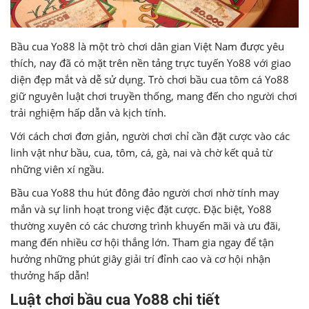
Bầu cua Yo88 là một trò chơi dân gian Việt Nam được yêu
thích, nay đã có mặt trên nền tảng trực tuyến Yo88 với giao
diện đẹp mắt và dễ sử dụng. Trò chơi bầu cua tôm cá Yo88
giữ nguyên luật chơi truyền thống, mang đến cho người chơi
trải nghiệm hấp dẫn và kịch tính.
Với cách chơi đơn giản, người chơi chỉ cần đặt cược vào các
linh vật như bầu, cua, tôm, cá, gà, nai và chờ kết quả từ
những viên xí ngầu.
Bầu cua Yo88 thu hút đông đảo người chơi nhờ tính may
mắn và sự linh hoạt trong việc đặt cược. Đặc biệt, Yo88
thường xuyên có các chương trình khuyến mãi và ưu đãi,
mang đến nhiều cơ hội thắng lớn. Tham gia ngay để tận
hưởng những phút giây giải trí đỉnh cao và cơ hội nhận
thưởng hấp dẫn!
Luật chơi bầu cua Yo88 chi tiết