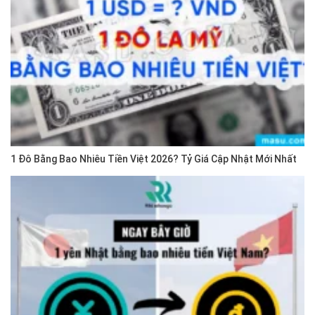
1 Đô Bằng Bao Nhiêu Tiền Việt 2026? Tỷ Giá Cập Nhật Mới Nhất