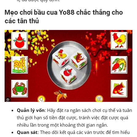
Mẹo chơi bầu cua Yo88 chắc thắng cho
các tân thủ
Quản lý vốn
: Hãy đặt ra ngân sách chơi cụ thể và tuân
thủ giới hạn số tiền đặt cược, tránh việc đặt cược quá
nhiều lần trong một khoảng thời gian ngắn.
Quan sát
: Theo dõi kết quả các ván trước để tìm hiểu