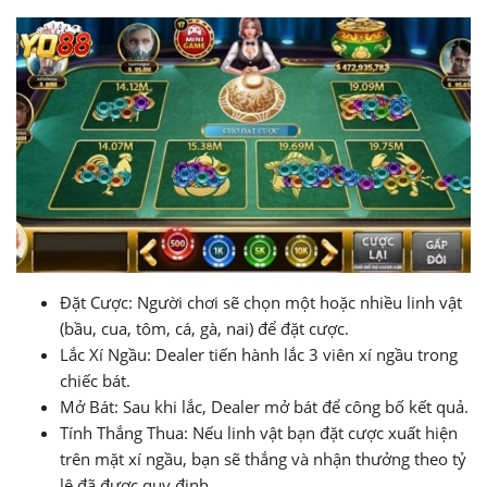
Đặt Cược: Người chơi sẽ chọn một hoặc nhiều linh vật
(bầu, cua, tôm, cá, gà, nai) để đặt cược.
Lắc Xí Ngầu: Dealer tiến hành lắc 3 viên xí ngầu trong
chiếc bát.
Mở Bát: Sau khi lắc, Dealer mở bát để công bố kết quả.
Tính Thắng Thua: Nếu linh vật bạn đặt cược xuất hiện
trên mặt xí ngầu, bạn sẽ thắng và nhận thưởng theo tỷ
lệ đã được quy định.