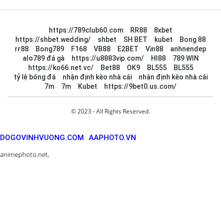
https://789club60.com
RR88
8xbet
https://shbet.wedding/
shbet
SH BET
kubet
Bong 88
rr88
Bong789
F168
VB88
E2BET
Vin88
anhnendep
alo789 đá gà
https://u8883vip.com/
HI88
789 WIN
https://ko66.net.vc/
Bet88
OK9
BL555
BL555
tỷ lệ bóng đá
nhận định kèo nhà cái
nhận định kèo nhà cái
7m
7m
Kubet
https://9bet0.us.com/
© 2023 - All Rights Reserved.
DOGOVINHVUONG.COM
AAPHOTO.VN
animephoto.net
,