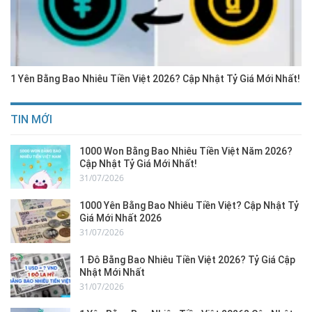
1 Yên Bằng Bao Nhiêu Tiền Việt 2026? Cập Nhật Tỷ Giá Mới Nhất!
TIN MỚI
1000 Won Bằng Bao Nhiêu Tiền Việt Năm 2026?
Cập Nhật Tỷ Giá Mới Nhất!
31/07/2026
1000 Yên Bằng Bao Nhiêu Tiền Việt? Cập Nhật Tỷ
Giá Mới Nhất 2026
31/07/2026
1 Đô Bằng Bao Nhiêu Tiền Việt 2026? Tỷ Giá Cập
Nhật Mới Nhất
31/07/2026