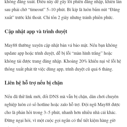
không đăng xuất. Điều này dễ gây lỗi phiên đăng nhập, khiến lần
sau phải chờ “timeout” 5–10 phút. Bí kíp là luôn bấm nút “Đăng
xuất” trước khi thoát. Chỉ tốn 2 giây nhưng tránh phiền phức.
Cập nhật app và trình duyệt
May88 thường xuyên cập nhật bản vá bảo mật. Nếu bạn không
update app hoặc trình duyệt, dễ bị lỗi “màn hình trắng” hoặc
không tải được trang đăng nhập. Khoảng 20% khiếu nại về lỗi hệ
thống xuất phát từ việc dùng app, trình duyệt cũ quá 6 tháng.
Liên hệ hỗ trợ nếu bị chặn
Nếu đã thử link mới, đổi DNS mà vẫn bị chặn, dân chơi chuyên
nghiệp luôn có số hotline hoặc zalo hỗ trợ. Đội ngũ May88 được
cho là phản hồi trong 3–5 phút, nhanh hơn nhiều nhà cái khác.
Đừng ngại hỏi, vì một cuộc gọi ngắn có thể tiết kiệm hàng giờ