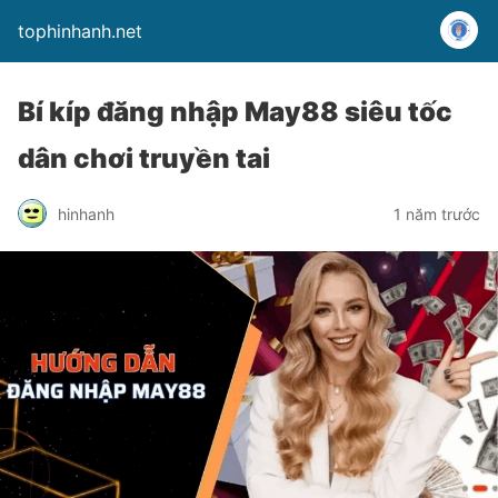
tophinhanh.net
Bí kíp đăng nhập May88 siêu tốc
dân chơi truyền tai
hinhanh
1 năm trước