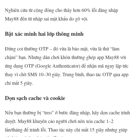
Nghiên cứu từ cộng đồng cho thấy hơn 60% lỗi đăng nhập
May88 đến từ nhập sai mật khẩu do gõ vội.
Bật xác minh hai lớp thông minh
Đừng coi thường OTP – đó vừa là bảo mật, vừa là thứ “làm
chậm” bạn. Nhưng dân chơi khôn thường ghép app May88 với
ứng dụng OTP (Google Authenticator) để nhận mã ngay lập tức
thay vì chờ SMS 10–30 giây. Trung bình, thao tác OTP qua app
chỉ mất 5 giây.
Dọn sạch cache và cookie
Nếu bạn thường bị “treo” ở bước đăng nhập, hãy dọn cache trình
duyệt. May88 khuyến cáo người chơi nên xóa cache 1–2
lần/tháng để tránh lỗi. Thao tác này chỉ mất 15 giây nhưng giúp