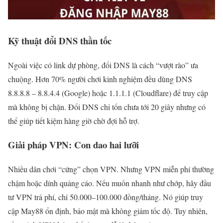
Kỹ thuật đổi DNS thần tốc
Ngoài việc có link dự phòng, đổi DNS là cách “vượt rào” ưa
chuộng. Hơn 70% người chơi kinh nghiệm đều dùng DNS
8.8.8.8 – 8.8.4.4 (Google) hoặc 1.1.1.1 (Cloudflare) để truy cập
mà không bị chặn. Đổi DNS chỉ tốn chưa tới 20 giây nhưng có
thể giúp tiết kiệm hàng giờ chờ đợi hỗ trợ.
Giải pháp VPN: Con dao hai lưỡi
Nhiều dân chơi “cứng” chọn VPN. Nhưng VPN miễn phí thường
chậm hoặc dính quảng cáo. Nếu muốn nhanh như chớp, hãy đầu
tư VPN trả phí, chỉ 50.000–100.000 đồng/tháng. Nó giúp truy
cập May88 ổn định, bảo mật mà không giảm tốc độ. Tuy nhiên,