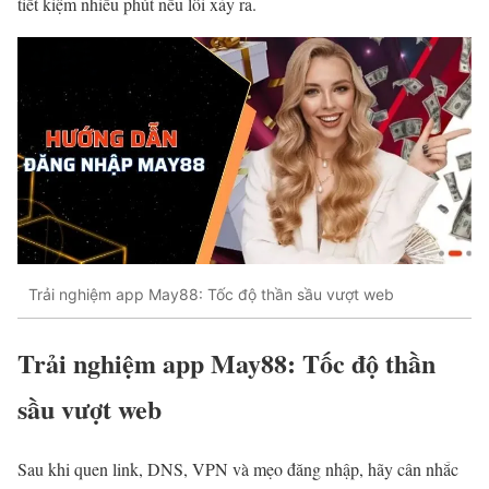
tiết kiệm nhiều phút nếu lỗi xảy ra.
Trải nghiệm app May88: Tốc độ thần sầu vượt web
Trải nghiệm app May88: Tốc độ thần
sầu vượt web
Sau khi quen link, DNS, VPN và mẹo đăng nhập, hãy cân nhắc