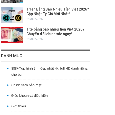
1 Yên Bằng Bao Nhiêu Tiền Việt 2026?
Cập Nhật Tỷ Giá Mới Nhất!
31/07/2026
1 tệ bằng bao nhiêu tiền Việt 2026?
Chuyển đổi chính xác ngay!
31/07/2026
DANH MỤC
888+ Top hình ảnh đẹp nhất 4k, full HD dành riêng
cho bạn
Chính sách bảo mật
Điều khoản và điều kiện
Giới thiệu