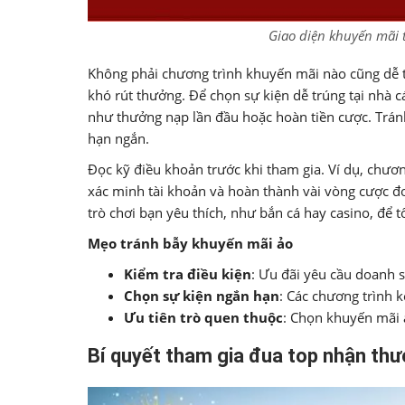
Giao diện khuyến mãi t
Không phải chương trình khuyến mãi nào cũng dễ t
khó rút thưởng. Để chọn sự kiện dễ trúng tại nhà c
như thưởng nạp lần đầu hoặc hoàn tiền cược. Trán
hạn ngắn.
Đọc kỹ điều khoản trước khi tham gia. Ví dụ, chươ
xác minh tài khoản và hoàn thành vài vòng cược đơ
trò chơi bạn yêu thích, như bắn cá hay casino, để t
Mẹo tránh bẫy khuyến mãi ảo
Kiểm tra điều kiện
: Ưu đãi yêu cầu doanh 
Chọn sự kiện ngắn hạn
: Các chương trình 
Ưu tiên trò quen thuộc
: Chọn khuyến mãi 
Bí quyết tham gia đua top nhận th