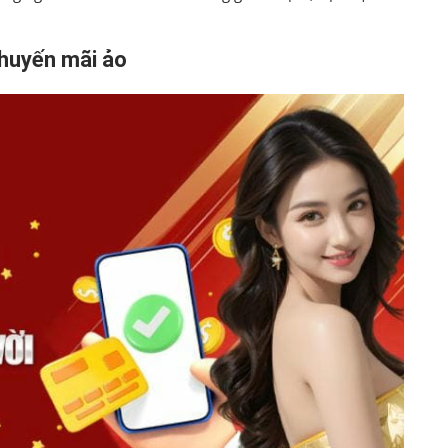
khuyến mãi ảo