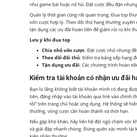
như game bài hoặc nổ hũ. Đặt cược đều đặn nhưng
Quản lý thời gian cũng rất quan trọng. Đua top th
vốn cược hợp lý. Theo dõi thứ hạng thường xuyên q
tận dụng các ưu đãi hoàn tiền để giảm rủi ro khi th
Lưu ý khi đua top
Chia nhỏ vốn cược
: Đặt cược nhỏ nhưng đều
Theo dõi đối thủ
: Kiểm tra bảng xếp hạng đ
Tận dụng ưu đãi
: Các chương trình hoàn ti
Kiểm tra tài khoản có nhận ưu đãi 
Bạn lo lắng không biết tài khoản mình có đang được
tiên, đăng nhập vào tài khoản qua link vào chính 
tôi” trên trang chủ hoặc ứng dụng. Hệ thống sẽ hiể
thưởng, vòng cược cần hoàn thành và thời hạn.
Nếu gặp khó khăn, hãy liên hệ đội ngũ chăm sóc kh
và giải đáp nhanh chóng. Đừng quên xác minh tài 
kiện nhận thưởng.