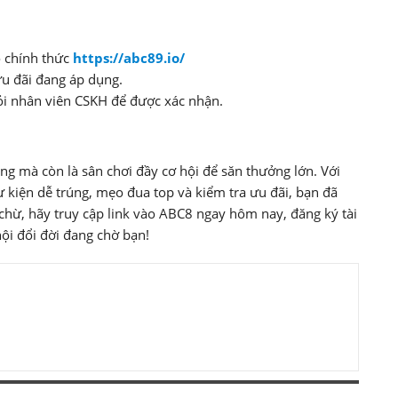
o chính thức
https://abc89.io/
ưu đãi đang áp dụng.
hỏi nhân viên CSKH để được xác nhận.
 mà còn là sân chơi đầy cơ hội để săn thưởng lớn. Với
ự kiện dễ trúng, mẹo đua top và kiểm tra ưu đãi, bạn đã
chừ, hãy truy cập link vào ABC8 ngay hôm nay, đăng ký tài
ội đổi đời đang chờ bạn!