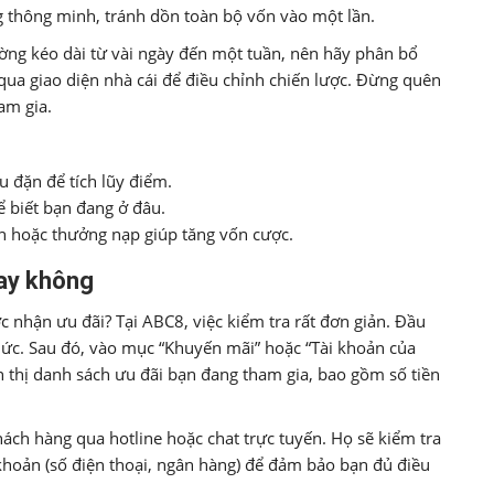
 thông minh, tránh dồn toàn bộ vốn vào một lần.
ường kéo dài từ vài ngày đến một tuần, nên hãy phân bổ
ua giao diện nhà cái để điều chỉnh chiến lược. Đừng quên
am gia.
 đặn để tích lũy điểm.
ể biết bạn đang ở đâu.
ền hoặc thưởng nạp giúp tăng vốn cược.
hay không
 nhận ưu đãi? Tại ABC8, việc kiểm tra rất đơn giản. Đầu
thức. Sau đó, vào mục “Khuyến mãi” hoặc “Tài khoản của
n thị danh sách ưu đãi bạn đang tham gia, bao gồm số tiền
ách hàng qua hotline hoặc chat trực tuyến. Họ sẽ kiểm tra
khoản (số điện thoại, ngân hàng) để đảm bảo bạn đủ điều