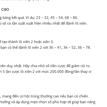
t cao
 bảng kết quả. Ví dụ: 23 – 32, 45 – 54, 68 – 86.
số có tần suất xuất hiện nhiều nhất để đánh lô xiên.
 tạo thành lô xiên 2 hoặc xiên 3.
 bạn có thể đánh lô xiên 2 với 36 – 41, 36 – 52, 36 – 78.
iên duy nhất. Hãy chia nhỏ số tiền cược để giảm rủi ro.
h 5 lần cược lô xiên 2 với mức 200.000 đồng/lần thay vì
c
, mang đến cơ hội trúng thưởng cao nếu bạn có chiến
ền thưởng và áp dụng mẹo chọn số phù hợp sẽ giúp bạn nâng