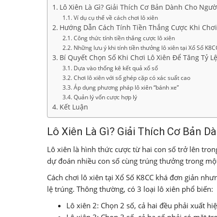
Lô Xiên Là Gì? Giải Thích Cơ Bản Dành Cho Ngườ
Ví dụ cụ thể về cách chơi lô xiên
Hướng Dẫn Cách Tính Tiền Thắng Cược Khi Chơi 
Công thức tính tiền thắng cược lô xiên
Những lưu ý khi tính tiền thưởng lô xiên tại Xổ Số K8C
Bí Quyết Chọn Số Khi Chơi Lô Xiên Để Tăng Tỷ L
Dựa vào thống kê kết quả xổ số
Chơi lô xiên với số ghép cặp có xác suất cao
Áp dụng phương pháp lô xiên “bánh xe”
Quản lý vốn cược hợp lý
Kết Luận
Lô Xiên Là Gì? Giải Thích Cơ Bản 
Lô xiên là hình thức cược từ hai con số trở lên tro
dự đoán nhiều con số cùng trúng thưởng trong một 
Cách chơi lô xiên tại Xổ Số K8CC khá đơn giản nhưn
lệ trúng. Thông thường, có 3 loại lô xiên phổ biến:
Lô xiên 2: Chọn 2 số, cả hai đều phải xuất hi