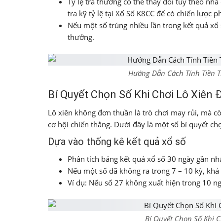
Tỷ lệ trả thưởng có thể thay đổi tùy theo nhà
tra kỹ tỷ lệ tại Xổ Số K8CC để có chiến lược p
Nếu một số trúng nhiều lần trong kết quả xổ 
thưởng.
Hướng Dẫn Cách Tính Tiền T
Bí Quyết Chọn Số Khi Chơi Lô Xiên 
Lô xiên không đơn thuần là trò chơi may rủi, mà cò
cơ hội chiến thắng. Dưới đây là một số bí quyết ch
Dựa vào thống kê kết quả xổ số
Phân tích bảng kết quả xổ số 30 ngày gần nh
Nếu một số đã không ra trong 7 – 10 kỳ, khả
Ví dụ: Nếu số 27 không xuất hiện trong 10 ng
Bí Quyết Chọn Số Khi C