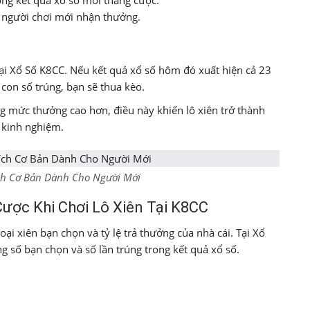
rong kết quả xổ số mới thắng cược.
hì người chơi mới nhận thưởng.
tại Xổ Số K8CC. Nếu kết quả xổ số hôm đó xuất hiện cả 23
 con số trúng, bạn sẽ thua kèo.
g mức thưởng cao hơn, điều này khiến lô xiên trở thành
 kinh nghiệm.
hích Cơ Bản Dành Cho Người Mới
ược Khi Chơi Lô Xiên Tại K8CC
oại xiên bạn chọn và tỷ lệ trả thưởng của nhà cái. Tại Xổ
ng số bạn chọn và số lần trúng trong kết quả xổ số.