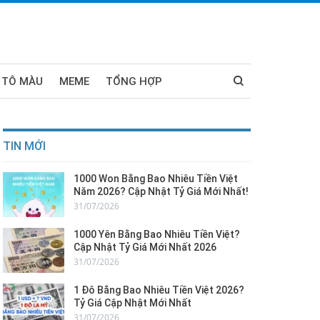
 TÔ MÀU
MEME
TỔNG HỢP
TIN MỚI
1000 Won Bằng Bao Nhiêu Tiền Việt
Năm 2026? Cập Nhật Tỷ Giá Mới Nhất!
31/07/2026
1000 Yên Bằng Bao Nhiêu Tiền Việt?
Cập Nhật Tỷ Giá Mới Nhất 2026
31/07/2026
1 Đô Bằng Bao Nhiêu Tiền Việt 2026?
Tỷ Giá Cập Nhật Mới Nhất
31/07/2026