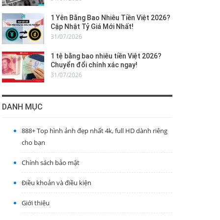
1 Yên Bằng Bao Nhiêu Tiền Việt 2026?
Cập Nhật Tỷ Giá Mới Nhất!
31/07/2026
1 tệ bằng bao nhiêu tiền Việt 2026?
Chuyển đổi chính xác ngay!
31/07/2026
DANH MỤC
888+ Top hình ảnh đẹp nhất 4k, full HD dành riêng
cho bạn
Chính sách bảo mật
Điều khoản và điều kiện
Giới thiệu