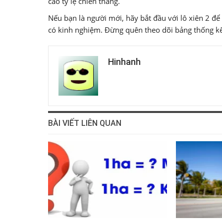
cao tỷ lệ chiến thắng.
Nếu bạn là người mới, hãy bắt đầu với lô xiên 2 để
có kinh nghiệm. Đừng quên theo dõi bảng thống kê 
Hinhanh
BÀI VIẾT LIÊN QUAN