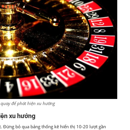
n quay để phát hiện xu hướng
hiện xu hướng
et. Đừng bỏ qua bảng thống kê hiển thị 10-20 lượt gần