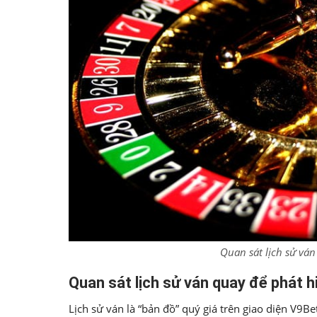
Quan sát lịch sử vá
Quan sát lịch sử ván quay để phát 
Lịch sử ván là “bản đồ” quý giá trên giao diện V9B