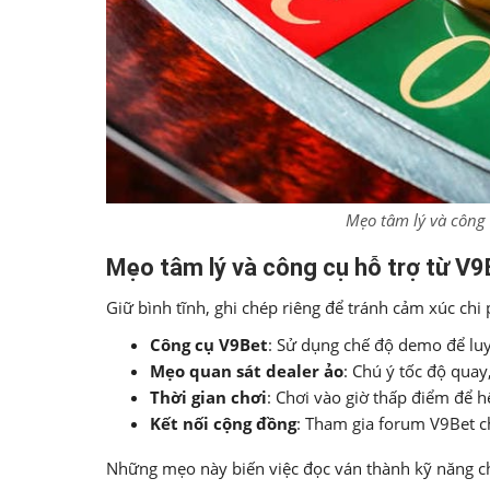
Mẹo tâm lý và công 
Mẹo tâm lý và công cụ hỗ trợ từ V
Giữ bình tĩnh, ghi chép riêng để tránh cảm xúc chi 
Công cụ V9Bet
: Sử dụng chế độ demo để lu
Mẹo quan sát dealer ảo
: Chú ý tốc độ quay
Thời gian chơi
: Chơi vào giờ thấp điểm để 
Kết nối cộng đồng
: Tham gia forum V9Bet ch
Những mẹo này biến việc đọc ván thành kỹ năng c