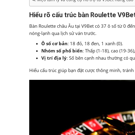
Hiểu rõ cấu trúc bàn Roulette V9Bet
Bàn Roulette châu Âu tại V9Bet có 37 ô số từ 0 đến
nóng-lạnh qua lịch sử ván trước.
Ô số cơ bản
: 18 đỏ, 18 đen, 1 xanh (0).
Nhóm số phổ biến
: Thấp (1-18), cao (19-36)
Vị trí địa lý
: Số bên cạnh nhau thường có qu
Hiểu cấu trúc giúp bạn đặt cược thông minh, trán