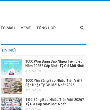
 TÔ MÀU
MEME
TỔNG HỢP
TIN MỚI
1000 Won Bằng Bao Nhiêu Tiền Việt
Năm 2026? Cập Nhật Tỷ Giá Mới Nhất!
31/07/2026
1000 Yên Bằng Bao Nhiêu Tiền Việt?
Cập Nhật Tỷ Giá Mới Nhất 2026
31/07/2026
1 Đô Bằng Bao Nhiêu Tiền Việt 2026?
Tỷ Giá Cập Nhật Mới Nhất
31/07/2026