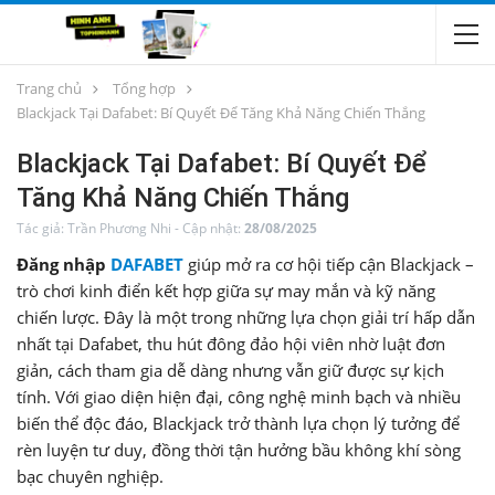
Trang chủ
Tổng hợp
Blackjack Tại Dafabet: Bí Quyết Để Tăng Khả Năng Chiến Thắng
Blackjack Tại Dafabet: Bí Quyết Để
Tăng Khả Năng Chiến Thắng
Tác giả:
Trần Phương Nhi
-
Cập nhật:
28/08/2025
Đăng nhập
DAFABET
giúp mở ra cơ hội tiếp cận Blackjack –
trò chơi kinh điển kết hợp giữa sự may mắn và kỹ năng
chiến lược. Đây là một trong những lựa chọn giải trí hấp dẫn
nhất tại Dafabet, thu hút đông đảo hội viên nhờ luật đơn
giản, cách tham gia dễ dàng nhưng vẫn giữ được sự kịch
tính. Với giao diện hiện đại, công nghệ minh bạch và nhiều
biến thể độc đáo, Blackjack trở thành lựa chọn lý tưởng để
rèn luyện tư duy, đồng thời tận hưởng bầu không khí sòng
bạc chuyên nghiệp.