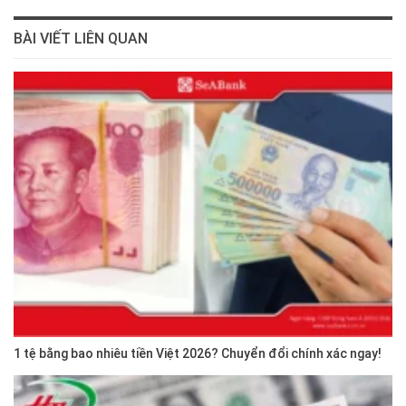
BÀI VIẾT LIÊN QUAN
1 tệ bằng bao nhiêu tiền Việt 2026? Chuyển đổi chính xác ngay!