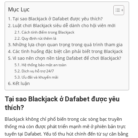
Mục Lục
Tại sao Blackjack ở Dafabet được yêu thích?
Luật chơi Blackjack siêu dễ dành cho hội viên mới
Cách tính điểm trong Blackjack
Quy định rút thêm lá
Những lựa chọn quan trọng trong quá trình tham gia
Các tình huống đặc biệt cần phải biết trong Blackjack
Vì sao nên chọn nền tảng Dafabet để chơi Blackjack?
Hệ thống bảo mật an toàn
Dịch vụ hỗ trợ 24/7
Ưu đãi và khuyến mãi
Kết luận
Tại sao Blackjack ở Dafabet được yêu
thích?
Blackjack không chỉ phổ biến trong các sòng bạc truyền
thống mà còn được phát triển mạnh mẽ ở phiên bản trực
tuyến tại Dafabet. Yếu tố thu hút chính đến từ sự cân bằng