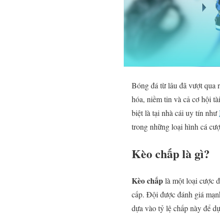
Bóng đá từ lâu đã vượt qua r
hóa, niềm tin và cả cơ hội t
biệt là tại nhà cái uy tín như
trong những loại hình cá cư
Kèo chấp là gì?
Kèo chấp
là một loại cược 
cấp. Đội được đánh giá mạnh
dựa vào tỷ lệ chấp này để dự