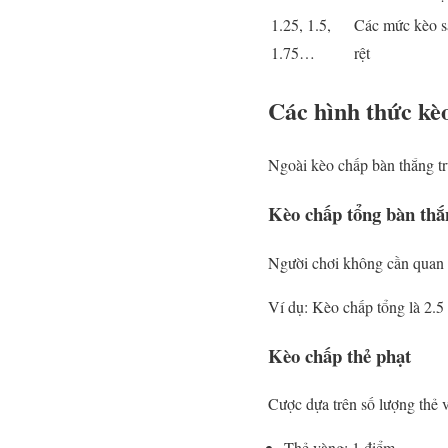
1.25, 1.5,
Các mức kèo s
1.75…
rệt
Các hình thức kè
Ngoài kèo chấp bàn thắng tr
Kèo chấp tổng bàn thắ
Người chơi không cần quan t
Ví dụ: Kèo chấp tổng là 2.5
Kèo chấp thẻ phạt
Cược dựa trên số lượng thẻ 
Thẻ vàng: 1 điểm