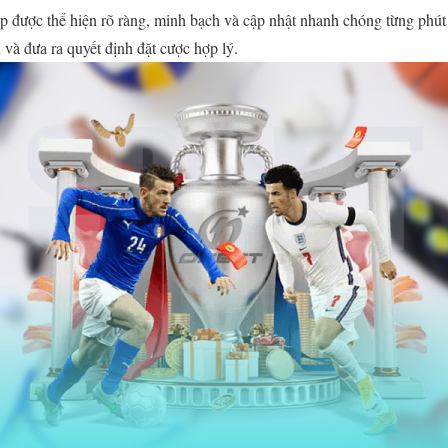
ấp được thể hiện rõ ràng, minh bạch và cập nhật nhanh chóng từng phút 
 và đưa ra quyết định đặt cược hợp lý.