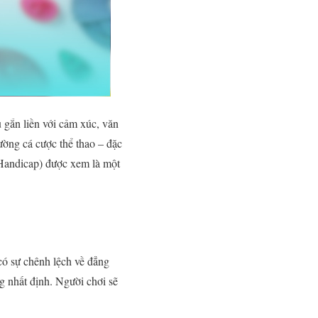
u gắn liền với cảm xúc, văn
rường cá cược thể thao – đặc
 Handicap) được xem là một
có sự chênh lệch về đẳng
g nhất định. Người chơi sẽ