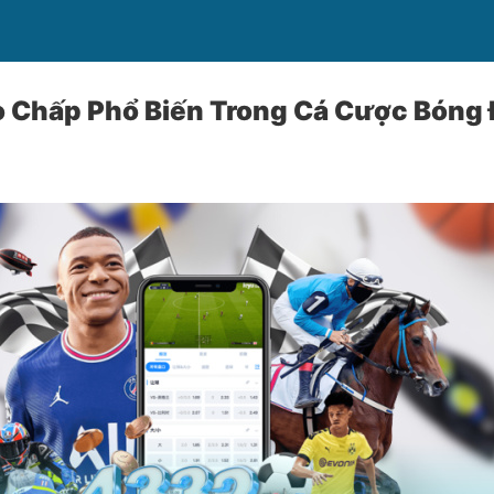
o Chấp Phổ Biến Trong Cá Cược Bóng