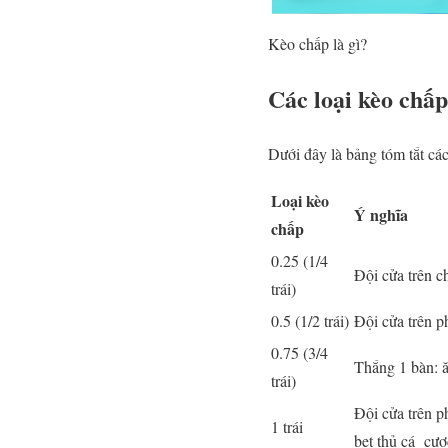
Kèo chấp là gì?
Các loại kèo chấ
Dưới đây là bảng tóm tắt các
Loại kèo
Ý nghĩa
chấp
0.25 (1/4
Đội cửa trên c
trái)
0.5 (1/2 trái)
Đội cửa trên p
0.75 (3/4
Thắng 1 bàn: ăn
trái)
Đội cửa trên ph
1 trái
bet thủ cá cượ