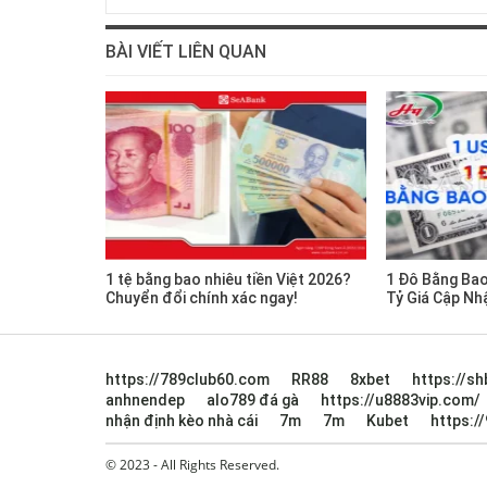
BÀI VIẾT LIÊN QUAN
1 tệ bằng bao nhiêu tiền Việt 2026?
1 Đô Bằng Bao
Chuyển đổi chính xác ngay!
Tỷ Giá Cập Nh
https://789club60.com
RR88
8xbet
https://s
anhnendep
alo789 đá gà
https://u8883vip.com/
nhận định kèo nhà cái
7m
7m
Kubet
https:/
© 2023 - All Rights Reserved.