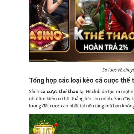
Sơ lược về chuy
Tổng hợp các loại kèo cá cược thể
Sảnh
cá cược thể thao
tại Hitclub đã tạo ra một
như tìm kiếm cơ hội thắng lớn cho mình. Sau đây là
lượng đặt cược cao nhất tại nền tảng mà bạn không 