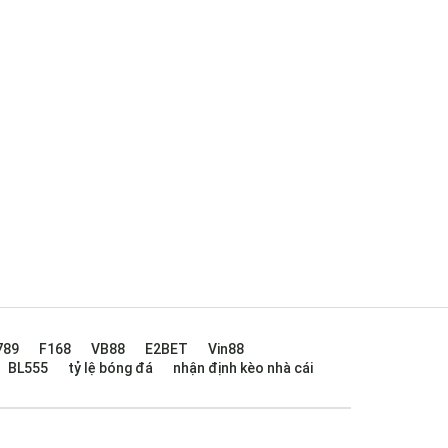
789
F168
VB88
E2BET
Vin88
BL555
tỷ lệ bóng đá
nhận định kèo nhà cái