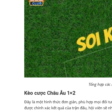
Tổng hợp các 
Kèo cược Châu Âu 1×2
Đây là một hình thức đơn giản, phù hợp mọi đối t
được chính xác kết quả của trận đấu, hội viên sẽ