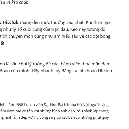
iệu về kèo chấp
ao Hitclub
mang đến mức thưởng cao nhất. Khi tham gia,
̃ng như tỷ số cuối cùng của trận đấu. Kèo này tương đối
n tích chuyên môn cũng như am hiểu sâu về các đội bóng
́t.
́nh là sân chơi lý tưởng để các thành viên thỏa mãn đam
đoán của mình. Hãy nhanh tay đăng ký tài khoản Hitclub
sinh năm 1998 là sinh viên Đại Học Bách Khoa Hà Nội người sáng
niềm đam mê vô tận với những hình ảnh đẹp, tôi thành lập trang
g hình ảnh đẹp với hy vọng sẽ giúp các bạn có những phút giây