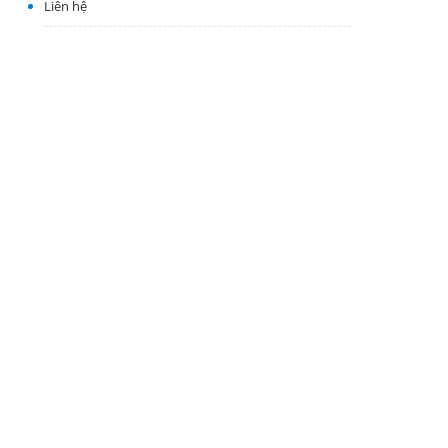
Liên hệ