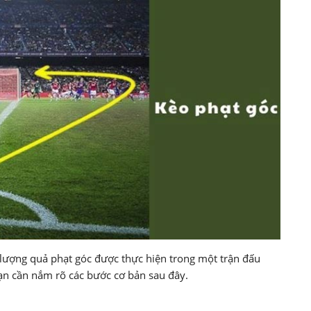
 lượng quả phạt góc được thực hiện trong một trận đấu
ạn cần nắm rõ các bước cơ bản sau đây.