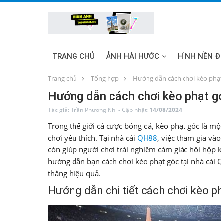
TRANG CHỦ
ẢNH HÀI HƯỚC
HÌNH NỀN Đ
Trang chủ
Tổng hợp
Hướng dẫn cách chơi kèo phạt
HÌNH NỀN MÁY TÍNH
SUNWIN
Hướng dẫn cách chơi kèo phạt g
Tác giả:
Trần Phương Nhi
-
Cập nhật:
14/08/2024
Trong thế giới cá cược bóng đá, kèo phạt góc là m
chơi yêu thích. Tại nhà cái
QH88
, việc tham gia và
còn giúp người chơi trải nghiệm cảm giác hồi hộp kh
hướng dẫn bạn cách chơi kèo phạt góc tại nhà cái 
thắng hiệu quả.
Hướng dẫn chi tiết cách chơi kèo p