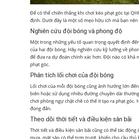
Để có thể chiến thắng khi chơi kèo phạt góc tại QH
định. Dưới đây là một số mẹo hữu ích mà bạn nên
Nghiên cứu đội bóng và phong độ
Một trong những yếu tố quan trọng quyết định đến
của hai đội bóng. Hãy nghiên cứu kỹ lưỡng về phon
để đưa ra dự đoán chính xác hơn. Đội nào có khả n
phạt góc.
Phân tích lối chơi của đội bóng
Lối chơi của mỗi đội bóng cũng ảnh hưởng lớn đến
biên hoặc sử dụng nhiều đường chuyền dài thường 
chơi phòng ngự chặt chẽ có thể ít tạo ra phạt góc. 
đúng đắn.
Theo dõi thời tiết và điều kiện sân bãi
Thời tiết và điều kiện sân bãi cũng có thể tác động
mưa, mặt sân có thể trơn trượt, khiến cho cầu thủ