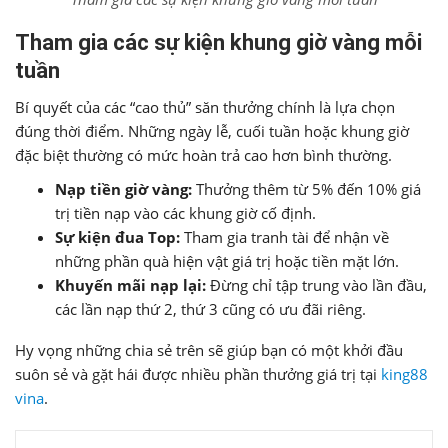
Tham gia các sự kiện khung giờ vàng mỗi
tuần
Bí quyết của các “cao thủ” săn thưởng chính là lựa chọn
đúng thời điểm. Những ngày lễ, cuối tuần hoặc khung giờ
đặc biệt thường có mức hoàn trả cao hơn bình thường.
Nạp tiền giờ vàng:
Thưởng thêm từ 5% đến 10% giá
trị tiền nạp vào các khung giờ cố định.
Sự kiện đua Top:
Tham gia tranh tài để nhận về
những phần quà hiện vật giá trị hoặc tiền mặt lớn.
Khuyến mãi nạp lại:
Đừng chỉ tập trung vào lần đầu,
các lần nạp thứ 2, thứ 3 cũng có ưu đãi riêng.
Hy vọng những chia sẻ trên sẽ giúp bạn có một khởi đầu
suôn sẻ và gặt hái được nhiều phần thưởng giá trị tại
king88
vina
.