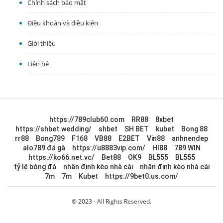
Chính sách bảo mật
Điều khoản và điều kiện
Giới thiệu
Liên hệ
https://789club60.com
RR88
8xbet
https://shbet.wedding/
shbet
SH BET
kubet
Bong 88
rr88
Bong789
F168
VB88
E2BET
Vin88
anhnendep
alo789 đá gà
https://u8883vip.com/
HI88
789 WIN
https://ko66.net.vc/
Bet88
OK9
BL555
BL555
tỷ lệ bóng đá
nhận định kèo nhà cái
nhận định kèo nhà cái
7m
7m
Kubet
https://9bet0.us.com/
© 2023 - All Rights Reserved.