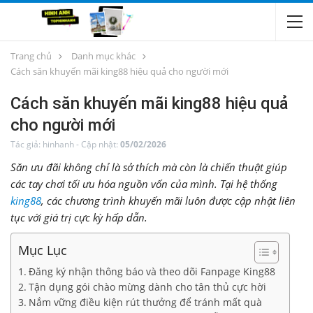
Trang chủ
Danh mục khác
Cách săn khuyến mãi king88 hiệu quả cho người mới
Cách săn khuyến mãi king88 hiệu quả
cho người mới
Tác giả:
hinhanh
-
Cập nhật:
05/02/2026
Săn ưu đãi không chỉ là sở thích mà còn là chiến thuật giúp
các tay chơi tối ưu hóa nguồn vốn của mình. Tại hệ thống
king88
, các chương trình khuyến mãi luôn được cập nhật liên
tục với giá trị cực kỳ hấp dẫn.
Mục Lục
Đăng ký nhận thông báo và theo dõi Fanpage King88
Tận dụng gói chào mừng dành cho tân thủ cực hời
Nắm vững điều kiện rút thưởng để tránh mất quà