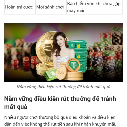
Bảo hiểm vốn khi chưa gặp
Hoàn trả cược
Mọi sảnh chơi
may mắn
Nắm vững điều kiện rút thưởng để tránh mất quà
Nắm vững điều kiện rút thưởng để tránh
mất quà
Nhiều người chơi thường bỏ qua điều khoản và điều kiện,
dẫn đến việc không thể rút tiền sau khi nhận khuyến mãi.