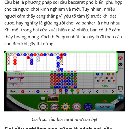
Cầu bệt là phương pháp soi cầu baccarat phổ biến, phù hợp
cho cả người chơi kinh nghiệm và mới. Tuy nhiên, nhiều
người cảm thấy căng thẳng vì yếu tố tâm lý trước khi đặt
cược, hay nghĩ tỷ lệ giữa người chơi và banker là như nhau.
Khi một trong hai cửa xuất hiện quá nhiều, bạn có thể cảm
thấy hoang mang. Cách hiệu quả nhất lúc này là đi theo cầu
cho đến khi gãy thì dừng.
Cách soi cầu baccarat nhờ cầu bệt