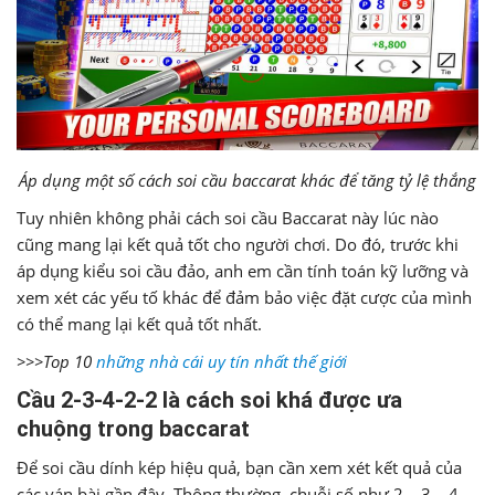
Áp dụng một số cách soi cầu baccarat khác để tăng tỷ lệ thắng
Tuy nhiên không phải cách soi cầu Baccarat này lúc nào
cũng mang lại kết quả tốt cho người chơi. Do đó, trước khi
áp dụng kiểu soi cầu đảo, anh em cần tính toán kỹ lưỡng và
xem xét các yếu tố khác để đảm bảo việc đặt cược của mình
có thể mang lại kết quả tốt nhất.
>>>Top 10
những nhà cái uy tín nhất thế giới
Cầu 2-3-4-2-2 là cách soi khá được ưa
chuộng trong baccarat
Để soi cầu dính kép hiệu quả, bạn cần xem xét kết quả của
các ván bài gần đây. Thông thường, chuỗi số như 2 – 3 – 4 –