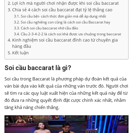
Lợi ích mà người chơi nhận được khi soi cầu baccarat
Chia sẻ 4 cách soi cầu baccarat đạt tỷ lệ thắng cao
Soi cầu bệt- cách thức đơn giản mà dễ áp dụng nhất
Soi cầu nghiêng con cũng là cách soi cầu Baccarat hay
Cách soi cầu baccarat nhờ cầu đảo
Cầu 2-3-4-2-2 là cách soi khá được ưa chuộng trong baccarat
Kinh nghiệm soi cầu baccarat đỉnh cao từ chuyên gia
hàng đầu
Kết luận
Soi cầu baccarat là gì?
Soi cầu trong Baccarat là phương pháp dự đoán kết quả của
ván bài dựa vào kết quả của những ván trước đó. Người chơi
sẽ tìm ra các quy luật xuất hiện của những kết quả này để từ
đó đưa ra những quyết định đặt cược chính xác nhất, nhằm
tăng khả năng chiến thắng.