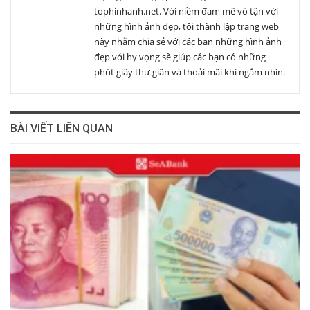
tophinhanh.net. Với niềm đam mê vô tận với
những hình ảnh đẹp, tôi thành lập trang web
này nhằm chia sẻ với các bạn những hình ảnh
đẹp với hy vọng sẽ giúp các bạn có những
phút giây thư giãn và thoải mãi khi ngắm nhìn.
BÀI VIẾT LIÊN QUAN