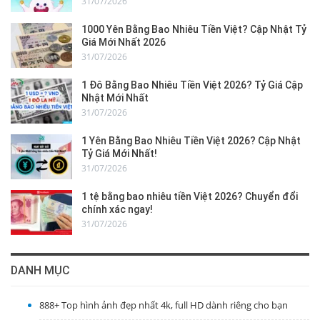
31/07/2026
1000 Yên Bằng Bao Nhiêu Tiền Việt? Cập Nhật Tỷ
Giá Mới Nhất 2026
31/07/2026
1 Đô Bằng Bao Nhiêu Tiền Việt 2026? Tỷ Giá Cập
Nhật Mới Nhất
31/07/2026
1 Yên Bằng Bao Nhiêu Tiền Việt 2026? Cập Nhật
Tỷ Giá Mới Nhất!
31/07/2026
1 tệ bằng bao nhiêu tiền Việt 2026? Chuyển đổi
chính xác ngay!
31/07/2026
DANH MỤC
888+ Top hình ảnh đẹp nhất 4k, full HD dành riêng cho bạn