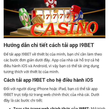
Hướng dẫn chi tiết cách tải app I9BET
Để tải app I9BET về thiết bị của mình, bạn chỉ cần làm theo
các bước đơn giản dưới đây. App của nhà cái hỗ trợ cả hệ
điều hành iOS và Android, vì vậy bạn có thể tải ứng dụng
tương thích với thiết bị của mình.
Cách tải app I9BET cho hệ điều hành iOS
Đối với người dùng iPhone hoặc iPad, bạn có thể tải app
I9BET trực tiếp từ trang web chính thức của nhà cái. Dưới
đây là các bước chi tiết:
Truy cập trang web chính thức của I9BET
: Mở trình