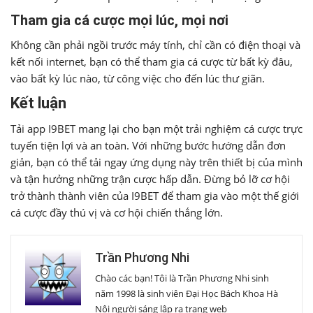
Tham gia cá cược mọi lúc, mọi nơi
Không cần phải ngồi trước máy tính, chỉ cần có điện thoại và
kết nối internet, bạn có thể tham gia cá cược từ bất kỳ đâu,
vào bất kỳ lúc nào, từ công việc cho đến lúc thư giãn.
Kết luận
Tải app I9BET mang lại cho bạn một trải nghiệm cá cược trực
tuyến tiện lợi và an toàn. Với những bước hướng dẫn đơn
giản, bạn có thể tải ngay ứng dụng này trên thiết bị của mình
và tận hưởng những trận cược hấp dẫn. Đừng bỏ lỡ cơ hội
trở thành thành viên của I9BET để tham gia vào một thế giới
cá cược đầy thú vị và cơ hội chiến thắng lớn.
Trần Phương Nhi
Chào các bạn! Tôi là Trần Phương Nhi sinh
năm 1998 là sinh viên Đại Học Bách Khoa Hà
Nội người sáng lập ra trang web