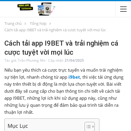
Trang chủ
Tổng hợp
Cách tải app I9BET và trải nghiệm cá cược tuyệt vời mọi lúc
Cách tải app I9BET và trải nghiệm cá
cược tuyệt vời mọi lúc
Tác giả:
Trần Phương Nhi
-
Cập nhật:
21/04/2025
Nếu bạn yêu thích cá cược trực tuyến và muốn trải nghiệm
sự tiện lợi, nhanh chóng từ app
i9bet
, thì việc tải ứng dụng
này trên thiết bị di động là một lựa chọn tuyệt vời. Bài viết
dưới đây sẽ cung cấp cho bạn thông tin chi tiết về cách tải
app I9BET, những lợi ích khi sử dụng app này, cũng như
những lưu ý quan trọng để đảm bảo quá trình tải diễn ra
thuận lợi nhất.
Mục Lục