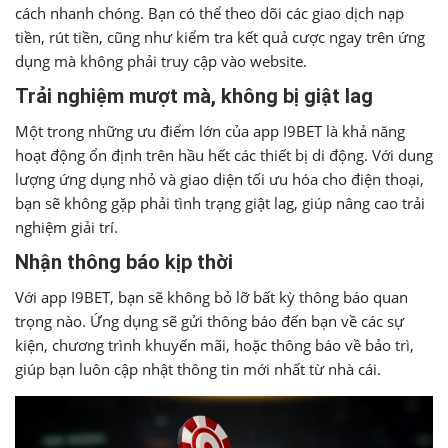
cách nhanh chóng. Bạn có thể theo dõi các giao dịch nạp
tiền, rút tiền, cũng như kiểm tra kết quả cược ngay trên ứng
dụng mà không phải truy cập vào website.
Trải nghiệm mượt mà, không bị giật lag
Một trong những ưu điểm lớn của app I9BET là khả năng
hoạt động ổn định trên hầu hết các thiết bị di động. Với dung
lượng ứng dụng nhỏ và giao diện tối ưu hóa cho điện thoại,
bạn sẽ không gặp phải tình trạng giật lag, giúp nâng cao trải
nghiệm giải trí.
Nhận thông báo kịp thời
Với app I9BET, bạn sẽ không bỏ lỡ bất kỳ thông báo quan
trọng nào. Ứng dụng sẽ gửi thông báo đến bạn về các sự
kiện, chương trình khuyến mãi, hoặc thông báo về bảo trì,
giúp bạn luôn cập nhật thông tin mới nhất từ nhà cái.