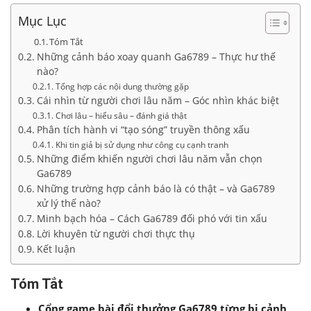
Mục Lục
Tóm Tắt
Những cảnh báo xoay quanh Ga6789 – Thực hư thế
nào?
Tổng hợp các nội dung thường gặp
Cái nhìn từ người chơi lâu năm – Góc nhìn khác biệt
Chơi lâu – hiểu sâu – đánh giá thật
Phân tích hành vi “tạo sóng” truyền thông xấu
Khi tin giả bị sử dụng như công cụ cạnh tranh
Những điểm khiến người chơi lâu năm vẫn chọn
Ga6789
Những trường hợp cảnh báo là có thật – và Ga6789
xử lý thế nào?
Minh bạch hóa – Cách Ga6789 đối phó với tin xấu
Lời khuyên từ người chơi thực thụ
Kết luận
Tóm Tắt
Cổng game bài đổi thưởng Ga6789 từng bị cảnh