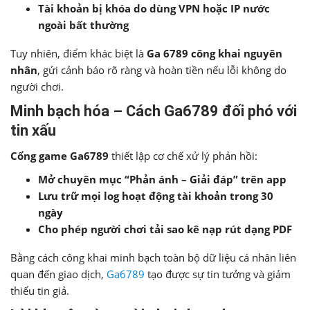
Tài khoản bị khóa do dùng VPN hoặc IP nước
ngoài bất thường
Tuy nhiên, điểm khác biệt là
Ga 6789 công khai nguyên
nhân
, gửi cảnh báo rõ ràng và hoàn tiền nếu lỗi không do
người chơi.
Minh bạch hóa – Cách Ga6789 đối phó với
tin xấu
Cổng game Ga6789
thiết lập cơ chế xử lý phản hồi:
Mở chuyên mục “Phản ánh – Giải đáp” trên app
Lưu trữ mọi log hoạt động tài khoản trong 30
ngày
Cho phép người chơi tải sao kê nạp rút dạng PDF
Bằng cách công khai minh bạch toàn bộ dữ liệu cá nhân liên
quan đến giao dịch,
Ga6789
tạo được sự tin tưởng và giảm
thiểu tin giả.