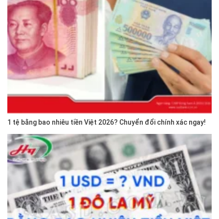
1 tệ bằng bao nhiêu tiền Việt 2026? Chuyển đổi chính xác ngay!