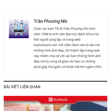
Trần Phương Nhi
Chào các bạn! Tôi là Trần Phương Nhi sinh
năm 1998 là sinh viên Đại Học Bách Khoa Hà
Nội người sáng lập ra trang web
tophinhanh.net. Với niềm đam mê vô tận với
những hình ảnh đẹp, tôi thành lập trang web
này nhằm chia sẻ với các bạn những hình ảnh
đẹp với hy vọng sẽ giúp các bạn có những
phút giây thư giãn và thoải mãi khi ngắm nhìn.
BÀI VIẾT LIÊN QUAN