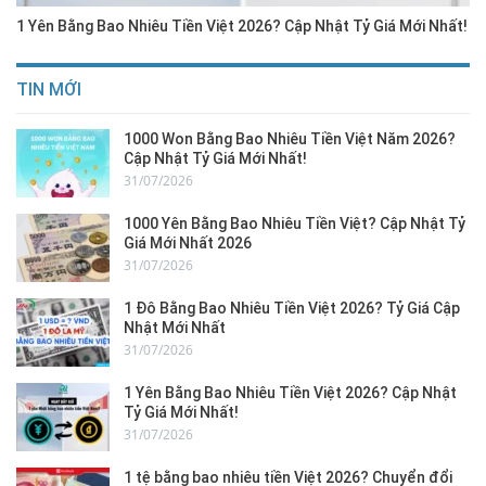
1 Yên Bằng Bao Nhiêu Tiền Việt 2026? Cập Nhật Tỷ Giá Mới Nhất!
TIN MỚI
1000 Won Bằng Bao Nhiêu Tiền Việt Năm 2026?
Cập Nhật Tỷ Giá Mới Nhất!
31/07/2026
1000 Yên Bằng Bao Nhiêu Tiền Việt? Cập Nhật Tỷ
Giá Mới Nhất 2026
31/07/2026
1 Đô Bằng Bao Nhiêu Tiền Việt 2026? Tỷ Giá Cập
Nhật Mới Nhất
31/07/2026
1 Yên Bằng Bao Nhiêu Tiền Việt 2026? Cập Nhật
Tỷ Giá Mới Nhất!
31/07/2026
1 tệ bằng bao nhiêu tiền Việt 2026? Chuyển đổi