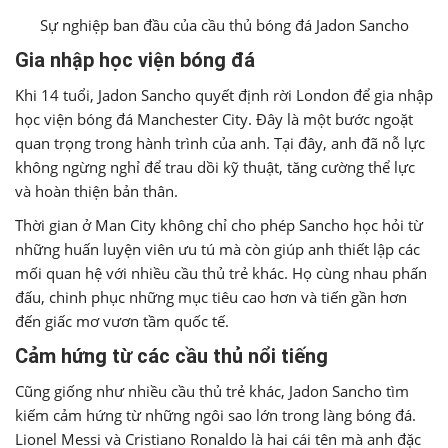
Sự nghiệp ban đầu của cầu thủ bóng đá Jadon Sancho
Gia nhập học viện bóng đá
Khi 14 tuổi, Jadon Sancho quyết định rời London để gia nhập
học viện bóng đá Manchester City. Đây là một bước ngoặt
quan trọng trong hành trình của anh. Tại đây, anh đã nỗ lực
không ngừng nghỉ để trau dồi kỹ thuật, tăng cường thể lực
và hoàn thiện bản thân.
Thời gian ở Man City không chỉ cho phép Sancho học hỏi từ
những huấn luyện viên ưu tú mà còn giúp anh thiết lập các
mối quan hệ với nhiều cầu thủ trẻ khác. Họ cùng nhau phấn
đấu, chinh phục những mục tiêu cao hơn và tiến gần hơn
đến giấc mơ vươn tầm quốc tế.
Cảm hứng từ các cầu thủ nổi tiếng
Cũng giống như nhiều cầu thủ trẻ khác, Jadon Sancho tìm
kiếm cảm hứng từ những ngôi sao lớn trong làng bóng đá.
Lionel Messi và Cristiano Ronaldo là hai cái tên mà anh đặc