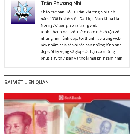
Trần Phương Nhi
Chào các bạn! Tôi là Trần Phương Nhi sinh
năm 1998 là sinh viên Đại Học Bách Khoa Hà
Nội người sáng lập ra trang web
tophinhanh.net. Với niềm đam mê vô tận với
những hình ảnh đẹp, tôi thành lập trang web
này nhằm chia sẻ với các bạn những hình ảnh
đẹp với hy vọng sẽ giúp các bạn có những
phút giây thư giãn và thoải mãi khi ngắm nhìn.
BÀI VIẾT LIÊN QUAN