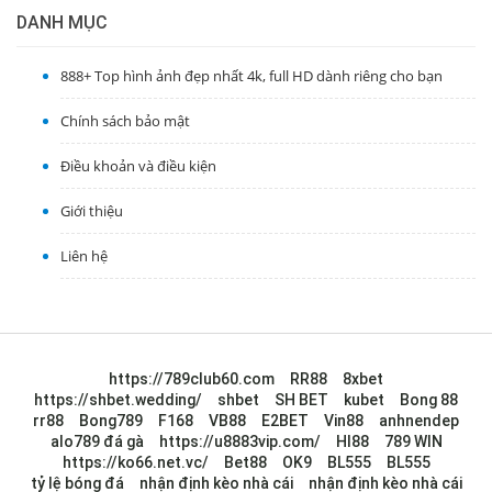
DANH MỤC
888+ Top hình ảnh đẹp nhất 4k, full HD dành riêng cho bạn
Chính sách bảo mật
Điều khoản và điều kiện
Giới thiệu
Liên hệ
https://789club60.com
RR88
8xbet
https://shbet.wedding/
shbet
SH BET
kubet
Bong 88
rr88
Bong789
F168
VB88
E2BET
Vin88
anhnendep
alo789 đá gà
https://u8883vip.com/
HI88
789 WIN
https://ko66.net.vc/
Bet88
OK9
BL555
BL555
tỷ lệ bóng đá
nhận định kèo nhà cái
nhận định kèo nhà cái