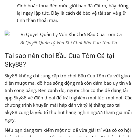
định hoặc thua đến mức giới hạn đã đặt ra, hãy dừng
lại ngay lập tức. Đây là cách để bảo vệ tài sản và giữ
tinh thần thoải mái.
Bí Quyết Quản Lý Vốn Khi Chơi Bầu Cua Tôm Cá
Tại sao nên chơi Bầu Cua Tôm Cá tại
Sky88?
Sky88 không chỉ cung cấp trò chơi Bầu Cua Tôm Cá với giao
diện mượt mà, đồ họa sống động mà còn đảm bảo uy tín và
tính công bằng. Bên cạnh đó, người chơi có thể dễ dàng tải
app Sky88 về điện thoại để trải nghiệm mọi lúc, mọi nơi. Các
chương trình khuyến mãi hấp dẫn và tỷ lệ thắng cao tại
Sky88 cũng là yếu tố thu hút hàng nghìn người tham gia mỗi
ngày.
Nếu bạn đang tìm kiếm một nơi để vừa giải trí vừa có cơ hội