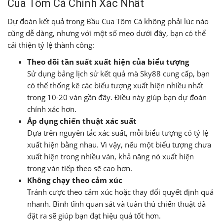
Cua Tôm Cá Chính Xác Nhất
Dự đoán kết quả trong Bầu Cua Tôm Cá không phải lúc nào
cũng dễ dàng, nhưng với một số mẹo dưới đây, bạn có thể
cải thiện tỷ lệ thành công:
Theo dõi tần suất xuất hiện của biểu tượng
Sử dụng bảng lịch sử kết quả mà Sky88 cung cấp, bạn
có thể thống kê các biểu tượng xuất hiện nhiều nhất
trong 10-20 ván gần đây. Điều này giúp bạn dự đoán
chính xác hơn.
Áp dụng chiến thuật xác suất
Dựa trên nguyên tắc xác suất, mỗi biểu tượng có tỷ lệ
xuất hiện bằng nhau. Vì vậy, nếu một biểu tượng chưa
xuất hiện trong nhiều ván, khả năng nó xuất hiện
trong ván tiếp theo sẽ cao hơn.
Không chạy theo cảm xúc
Tránh cược theo cảm xúc hoặc thay đổi quyết định quá
nhanh. Bình tĩnh quan sát và tuân thủ chiến thuật đã
đặt ra sẽ giúp bạn đạt hiệu quả tốt hơn.