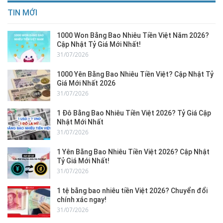
TIN MỚI
1000 Won Bằng Bao Nhiêu Tiền Việt Năm 2026?
Cập Nhật Tỷ Giá Mới Nhất!
31/07/2026
1000 Yên Bằng Bao Nhiêu Tiền Việt? Cập Nhật Tỷ
Giá Mới Nhất 2026
31/07/2026
1 Đô Bằng Bao Nhiêu Tiền Việt 2026? Tỷ Giá Cập
Nhật Mới Nhất
31/07/2026
1 Yên Bằng Bao Nhiêu Tiền Việt 2026? Cập Nhật
Tỷ Giá Mới Nhất!
31/07/2026
1 tệ bằng bao nhiêu tiền Việt 2026? Chuyển đổi
chính xác ngay!
31/07/2026