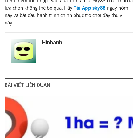
kiếm thêm thu nhập, Bầu Cua Tôm Cá tại Sky88 chắc chắn là
lựa chọn không thể bỏ qua. Hãy
Tải App sky88
ngay hôm
nay và bắt đầu hành trình chinh phục trò chơi đầy thú vị
này!
Hinhanh
BÀI VIẾT LIÊN QUAN