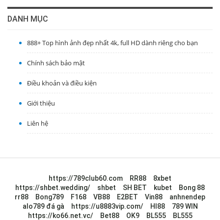
DANH MỤC
888+ Top hình ảnh đẹp nhất 4k, full HD dành riêng cho bạn
Chính sách bảo mật
Điều khoản và điều kiện
Giới thiệu
Liên hệ
https://789club60.com
RR88
8xbet
https://shbet.wedding/
shbet
SH BET
kubet
Bong 88
rr88
Bong789
F168
VB88
E2BET
Vin88
anhnendep
alo789 đá gà
https://u8883vip.com/
HI88
789 WIN
https://ko66.net.vc/
Bet88
OK9
BL555
BL555