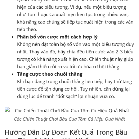
hiện của các biểu tượng. Ví dụ, nếu một biểu tượng
như Tôm hoặc Cá xuất hiện liên tục trong nhiều ván,
khả năng cao chúng sẽ tiếp tục xuất hiện trong các ván
tiếp theo.
Phân bổ vốn cược một cách hợp lý
Không nên đặt toàn bộ số vốn vào một biểu tượng duy
nhất. Thay vào đó, hãy chia đều tiền cược vào 2-3 biểu
tượng có khả năng xuất hiện cao. Chiến thuật này giúp
bạn giảm thiểu rủi ro và tối ưu hóa cơ hội thắng.
Tăng cược theo chuỗi thắng
Khi bạn đang trong chuỗi thắng liên tiếp, hãy thử tăng
tiền cược để tận dụng cơ hội. Tuy nhiên, cần dừng lại
đúng lúc để tránh “đốt sạch” lợi nhuận vừa có.
Các Chiến Thuật Chơi Bầu Cua Tôm Cá Hiệu Quả Nhất
Hướng Dẫn Dự Đoán Kết Quả Trong Bầu