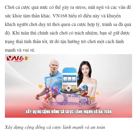
Chơi cá cược quá mức có thể gây ra stress, mất ngủ và các vấn đề
sức khỏe tâm thần khác. VN168 hiểu rõ điều này và khuyến
khích người chơi duy trì thói quen cá cược hợp lý, tránh sa đà quá
độ. Khi tuân thủ chính sách chơi có trách nhiệm, bạn sẽ giữ được
trạng thái tinh thần tốt, từ đó tận hưởng trò chơi một cách lành
mạnh và vui vẻ.
Xây dựng cộng đồng cá cược lành mạnh và an toàn