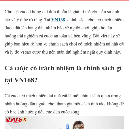
Chơi cá cược không chỉ đơn thuần là giải trí mà còn cần sự tỉnh
VN168
táo và ý thức rõ ràng. Tại
, chính sách chơi có trách nhiệm
được đặt lên hàng đầu nhằm bảo vệ người chơi, giúp họ tận
hưởng trải nghiệm cá cược an toàn và bền vững. Bài viết này sẽ
giúp bạn hiểu rõ hơn về chính sách chơi có trách nhiệm tại nhà cái
và lý do vì sao cược thủ nên tuân thủ nghiêm ngặt quy định này.
Cá cược có trách nhiệm là chính sách gì
tại VN168?
Cá cược có trách nhiệm tại nhà cái là một chính sách quan trọng
nhằm hướng dẫn người chơi tham gia một cách tỉnh táo, không để
cờ bạc ảnh hưởng tiêu cực đến cuộc sống.