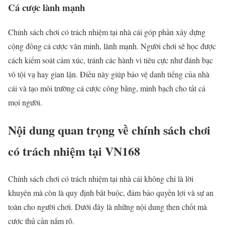
Cá cược lành mạnh
Chính sách chơi có trách nhiệm tại nhà cái góp phần xây dựng
cộng đồng cá cược văn minh, lành mạnh. Người chơi sẽ học được
cách kiểm soát cảm xúc, tránh các hành vi tiêu cực như đánh bạc
vô tội vạ hay gian lận. Điều này giúp bảo vệ danh tiếng của nhà
cái và tạo môi trường cá cược công bằng, minh bạch cho tất cả
mọi người.
Nội dung quan trọng về chính sách chơi
có trách nhiệm tại VN168
Chính sách chơi có trách nhiệm tại nhà cái không chỉ là lời
khuyên mà còn là quy định bắt buộc, đảm bảo quyền lợi và sự an
toàn cho người chơi. Dưới đây là những nội dung then chốt mà
cược thủ cần nắm rõ.