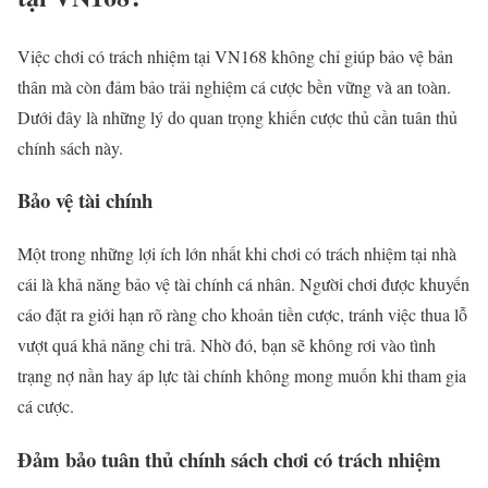
Việc chơi có trách nhiệm tại VN168 không chỉ giúp bảo vệ bản
thân mà còn đảm bảo trải nghiệm cá cược bền vững và an toàn.
Dưới đây là những lý do quan trọng khiến cược thủ cần tuân thủ
chính sách này.
Bảo vệ tài chính
Một trong những lợi ích lớn nhất khi chơi có trách nhiệm tại nhà
cái là khả năng bảo vệ tài chính cá nhân. Người chơi được khuyến
cáo đặt ra giới hạn rõ ràng cho khoản tiền cược, tránh việc thua lỗ
vượt quá khả năng chi trả. Nhờ đó, bạn sẽ không rơi vào tình
trạng nợ nần hay áp lực tài chính không mong muốn khi tham gia
cá cược.
Đảm bảo tuân thủ chính sách chơi có trách nhiệm