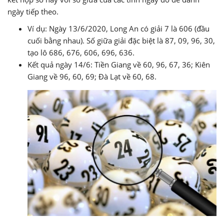
ngày tiếp theo.
Ví dụ: Ngày 13/6/2020, Long An có giải 7 là 606 (đầu
cuối bằng nhau). Số giữa giải đặc biệt là 87, 09, 96, 30,
tạo lô 686, 676, 606, 696, 636.
Kết quả ngày 14/6: Tiền Giang về 60, 96, 67, 36; Kiên
Giang về 96, 60, 69; Đà Lạt về 60, 68.