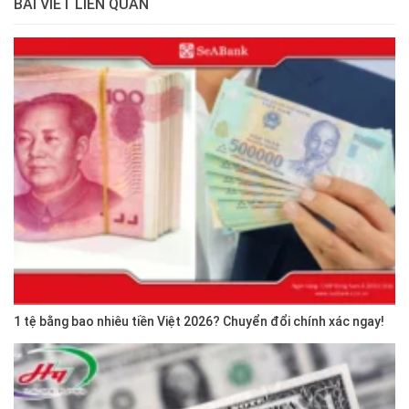
BÀI VIẾT LIÊN QUAN
1 tệ bằng bao nhiêu tiền Việt 2026? Chuyển đổi chính xác ngay!