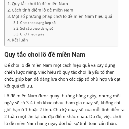
Quy tắc chơi lô đề miền Nam
Cách tính điểm lô đề miền Nam
Một số phương pháp chơi lô đề miền Nam hiệu quả
Chơi theo dạng kẹp số
Soi cầu theo dạng số
Chơi theo ngày
Kết luận
Quy tắc chơi lô đề miền Nam
Để chơi lô đề miền Nam một cách hiệu quả và xây dựng
chiến lược riêng, việc hiểu rõ quy tắc chơi là yếu tố then
chốt, giúp bạn dễ dàng lựa chọn các cặp số phù hợp và đạt
kết quả tối ưu.
Lô đề miền Nam được quay thưởng hàng ngày, nhưng mỗi
ngày sẽ có 3-4 tỉnh khác nhau tham gia quay số, không chỉ
giới hạn ở 1 hoặc 2 tỉnh. Chu kỳ quay số của mỗi tỉnh diễn ra
2 tuần một lần tại các địa điểm khác nhau. Do đó, việc chơi
lô đề miền Nam hàng ngày đòi hỏi sự tính toán cẩn thận.