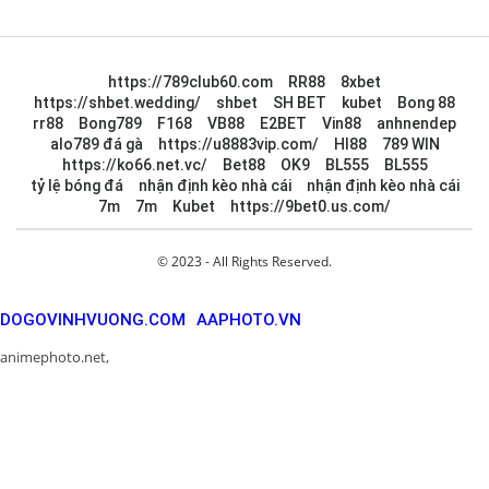
https://789club60.com
RR88
8xbet
https://shbet.wedding/
shbet
SH BET
kubet
Bong 88
rr88
Bong789
F168
VB88
E2BET
Vin88
anhnendep
alo789 đá gà
https://u8883vip.com/
HI88
789 WIN
https://ko66.net.vc/
Bet88
OK9
BL555
BL555
tỷ lệ bóng đá
nhận định kèo nhà cái
nhận định kèo nhà cái
7m
7m
Kubet
https://9bet0.us.com/
© 2023 - All Rights Reserved.
DOGOVINHVUONG.COM
AAPHOTO.VN
animephoto.net
,