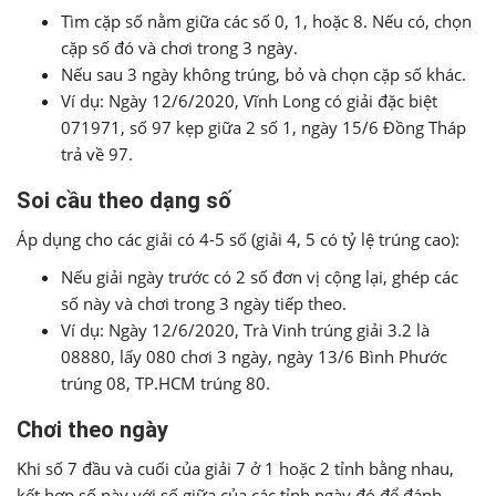
Tìm cặp số nằm giữa các số 0, 1, hoặc 8. Nếu có, chọn
cặp số đó và chơi trong 3 ngày.
Nếu sau 3 ngày không trúng, bỏ và chọn cặp số khác.
Ví dụ: Ngày 12/6/2020, Vĩnh Long có giải đặc biệt
071971, số 97 kẹp giữa 2 số 1, ngày 15/6 Đồng Tháp
trả về 97.
Soi cầu theo dạng số
Áp dụng cho các giải có 4-5 số (giải 4, 5 có tỷ lệ trúng cao):
Nếu giải ngày trước có 2 số đơn vị cộng lại, ghép các
số này và chơi trong 3 ngày tiếp theo.
Ví dụ: Ngày 12/6/2020, Trà Vinh trúng giải 3.2 là
08880, lấy 080 chơi 3 ngày, ngày 13/6 Bình Phước
trúng 08, TP.HCM trúng 80.
Chơi theo ngày
Khi số 7 đầu và cuối của giải 7 ở 1 hoặc 2 tỉnh bằng nhau,
kết hợp số này với số giữa của các tỉnh ngày đó để đánh