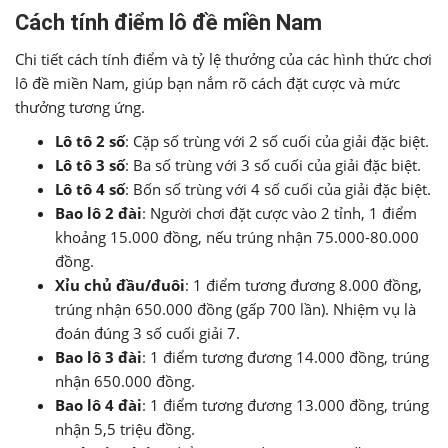
Cách tính điểm lô đề miền Nam
Chi tiết cách tính điểm và tỷ lệ thưởng của các hình thức chơi
lô đề miền Nam, giúp bạn nắm rõ cách đặt cược và mức
thưởng tương ứng.
Lô tô 2 số
: Cặp số trùng với 2 số cuối của giải đặc biệt.
Lô tô 3 số
: Ba số trùng với 3 số cuối của giải đặc biệt.
Lô tô 4 số
: Bốn số trùng với 4 số cuối của giải đặc biệt.
Bao lô 2 đài
: Người chơi đặt cược vào 2 tỉnh, 1 điểm
khoảng 15.000 đồng, nếu trúng nhận 75.000-80.000
đồng.
Xỉu chủ đầu/đuôi
: 1 điểm tương đương 8.000 đồng,
trúng nhận 650.000 đồng (gấp 700 lần). Nhiệm vụ là
đoán đúng 3 số cuối giải 7.
Bao lô 3 đài
: 1 điểm tương đương 14.000 đồng, trúng
nhận 650.000 đồng.
Bao lô 4 đài
: 1 điểm tương đương 13.000 đồng, trúng
nhận 5,5 triệu đồng.