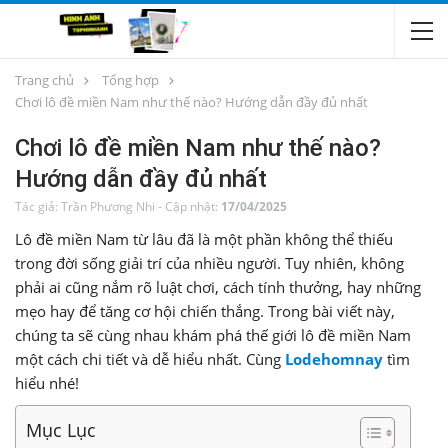
Trang chủ
Tổng hợp
Chơi lô đề miền Nam như thế nào? Hướng dẫn đầy đủ nhất
Chơi lô đề miền Nam như thế nào?
Hướng dẫn đầy đủ nhất
Tác giả:
Trần Phương Nhi
-
Cập nhật:
17/04/2025
Lô đề miền Nam từ lâu đã là một phần không thể thiếu
trong đời sống giải trí của nhiều người. Tuy nhiên, không
phải ai cũng nắm rõ luật chơi, cách tính thưởng, hay những
mẹo hay để tăng cơ hội chiến thắng. Trong bài viết này,
chúng ta sẽ cùng nhau khám phá thế giới lô đề miền Nam
một cách chi tiết và dễ hiểu nhất. Cùng
Lodehomnay
tìm
hiểu nhé!
Mục Lục