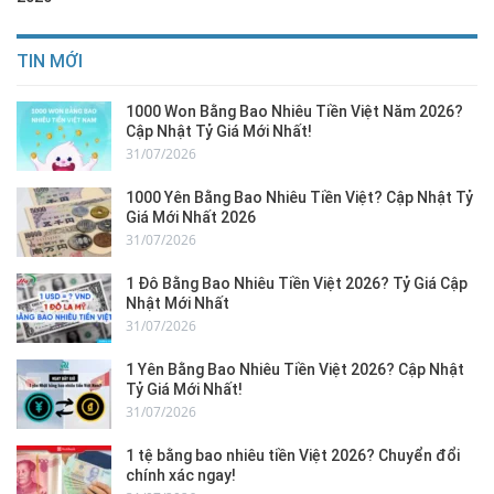
TIN MỚI
1000 Won Bằng Bao Nhiêu Tiền Việt Năm 2026?
Cập Nhật Tỷ Giá Mới Nhất!
31/07/2026
1000 Yên Bằng Bao Nhiêu Tiền Việt? Cập Nhật Tỷ
Giá Mới Nhất 2026
31/07/2026
1 Đô Bằng Bao Nhiêu Tiền Việt 2026? Tỷ Giá Cập
Nhật Mới Nhất
31/07/2026
1 Yên Bằng Bao Nhiêu Tiền Việt 2026? Cập Nhật
Tỷ Giá Mới Nhất!
31/07/2026
1 tệ bằng bao nhiêu tiền Việt 2026? Chuyển đổi
chính xác ngay!