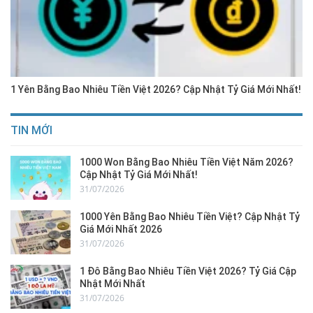
1 Yên Bằng Bao Nhiêu Tiền Việt 2026? Cập Nhật Tỷ Giá Mới Nhất!
TIN MỚI
1000 Won Bằng Bao Nhiêu Tiền Việt Năm 2026?
Cập Nhật Tỷ Giá Mới Nhất!
31/07/2026
1000 Yên Bằng Bao Nhiêu Tiền Việt? Cập Nhật Tỷ
Giá Mới Nhất 2026
31/07/2026
1 Đô Bằng Bao Nhiêu Tiền Việt 2026? Tỷ Giá Cập
Nhật Mới Nhất
31/07/2026