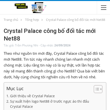
Trang chủ
Tổng hợp
Crystal Palace công bố đối tác mới Net88
Crystal Palace công bố đối tác mới
Net88
Tác giả:
Trần Phương Nhi
-
Cập nhật:
24/09/2024
Theo như nguồn tin mới đây, Crystal Palace công bố đối tác
mới Net88. Tin tức này nhanh chóng lan nhanh một cách
chóng mặt. Liệu rằng tin này có là sự thật, với lần hợp tác
này sẽ mang đến thành công gì cho Net88? Qua bài viết bên
dưới, hãy cùng chúng tôi nghiên cứu rõ hơn về nó nhé.
Mục Lục
Giới thiệu về Crystal Palace
Sự xuất hiện logo Net88 ở trước ngực áo thi đấu
Crystal Palace