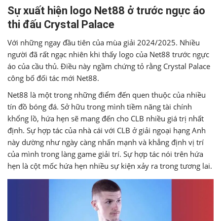
Sự xuất hiện logo Net88 ở trước ngực áo
thi đấu Crystal Palace
Với những ngay đầu tiên của mùa giải 2024/2025. Nhiều
người đã rất ngạc nhiên khi thấy logo của Net88 trước ngực
áo của cầu thủ. Điều này ngầm chứng tỏ rằng Crystal Palace
công bố đối tác mới Net88.
Net88 là một trong những điểm đến quen thuộc của nhiều
tín đồ bóng đá. Sở hữu trong mình tiềm năng tài chính
khổng lồ, hứa hẹn sẽ mang đến cho CLB nhiều giá trị nhất
định. Sự hợp tác của nhà cái với CLB ở giải ngoại hạng Anh
này dường như ngày càng nhấn mạnh và khẳng định vị trí
của mình trong làng game giải trí. Sự hợp tác nói trên hứa
hẹn là cột mốc hứa hẹn nhiều sự kiện xảy ra trong tương lai.