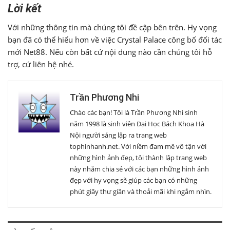
Lời kết
Với những thông tin mà chúng tôi đề cập bên trên. Hy vọng
bạn đã có thể hiểu hơn về việc Crystal Palace công bố đối tác
mới Net88. Nếu còn bất cứ nội dung nào cần chúng tôi hỗ
trợ, cứ liên hệ nhé.
Trần Phương Nhi
Chào các bạn! Tôi là Trần Phương Nhi sinh
năm 1998 là sinh viên Đại Học Bách Khoa Hà
Nội người sáng lập ra trang web
tophinhanh.net. Với niềm đam mê vô tận với
những hình ảnh đẹp, tôi thành lập trang web
này nhằm chia sẻ với các bạn những hình ảnh
đẹp với hy vọng sẽ giúp các bạn có những
phút giây thư giãn và thoải mãi khi ngắm nhìn.