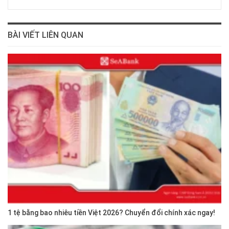
BÀI VIẾT LIÊN QUAN
1 tệ bằng bao nhiêu tiền Việt 2026? Chuyển đổi chính xác ngay!