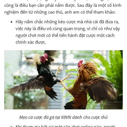
cũng là điều bạn cần phải nắm được. Sau đây là một số kinh
nghiệm đến từ những cao thủ, anh em có thể tham khảo:
Hãy nắm chắc những kèo cược mà nhà cái đã đưa ra,
việc này là điều vô cùng quan trọng, vì chỉ có như vậy
người chơi mới có thể tiến hành đặt cược một cách
chính xác được.
Mẹo cá cược đá gà tại 69VN dành cho cược thủ
Khi tham gia bất cứ một sân chơi online nào, người