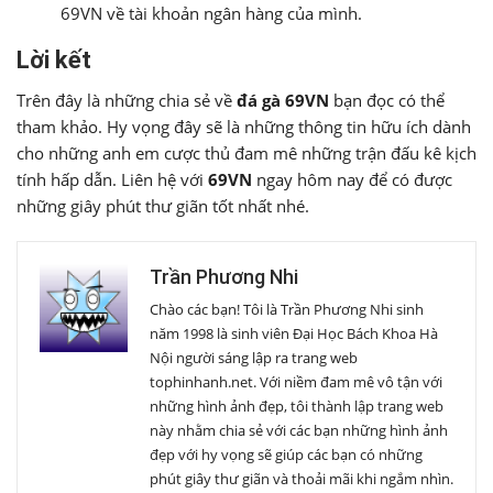
69VN về tài khoản ngân hàng của mình.
Lời kết
Trên đây là những chia sẻ về
đá gà 69VN
bạn đọc có thể
tham khảo. Hy vọng đây sẽ là những thông tin hữu ích dành
cho những anh em cược thủ đam mê những trận đấu kê kịch
tính hấp dẫn. Liên hệ với
69VN
ngay hôm nay để có được
những giây phút thư giãn tốt nhất nhé.
Trần Phương Nhi
Chào các bạn! Tôi là Trần Phương Nhi sinh
năm 1998 là sinh viên Đại Học Bách Khoa Hà
Nội người sáng lập ra trang web
tophinhanh.net. Với niềm đam mê vô tận với
những hình ảnh đẹp, tôi thành lập trang web
này nhằm chia sẻ với các bạn những hình ảnh
đẹp với hy vọng sẽ giúp các bạn có những
phút giây thư giãn và thoải mãi khi ngắm nhìn.