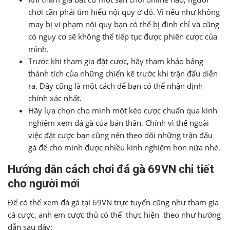
chơi cần phải tìm hiểu nội quy ở đó. Vì nếu như không
may bị vi phạm nội quy bạn có thể bị đình chỉ và cũng
có nguy cơ sẽ không thể tiếp tục được phiên cược của
mình.
Trước khi tham gia đặt cược, hãy tham khảo bảng
thành tích của những chiến kê trước khi trận đấu diễn
ra. Đây cũng là một cách để bạn có thể nhận định
chính xác nhất.
Hãy lựa chọn cho mình một kèo cược chuẩn qua kinh
nghiệm xem đá gà của bản thân. Chính vì thế ngoài
việc đặt cược bạn cũng nên theo dõi những trận đấu
gà để cho mình được nhiều kinh nghiệm hơn nữa nhé.
Hướng dẫn cách chơi đá gà 69VN chi tiết
cho người mới
Để có thể xem đá gà tại 69VN trực tuyến cũng như tham gia
cá cược, anh em cược thủ có thể thực hiện theo như hướng
dẫn sau đây: