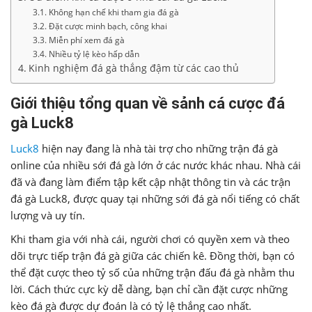
Không hạn chế khi tham gia đá gà
Đặt cược minh bạch, công khai
Miễn phí xem đá gà
Nhiều tỷ lệ kèo hấp dẫn
Kinh nghiệm đá gà thắng đậm từ các cao thủ
Giới thiệu tổng quan về sảnh cá cược đá
gà Luck8
Luck8
hiện nay đang là nhà tài trợ cho những trận đá gà
online của nhiều sới đá gà lớn ở các nước khác nhau. Nhà cái
đã và đang làm điểm tập kết cập nhật thông tin và các trận
đá gà Luck8, được quay tại những sới đá gà nổi tiếng có chất
lượng và uy tín.
Khi tham gia với nhà cái, người chơi có quyền xem và theo
dõi trực tiếp trận đá gà giữa các chiến kê. Đồng thời, bạn có
thể đặt cược theo tỷ số của những trận đấu đá gà nhằm thu
lời. Cách thức cực kỳ dễ dàng, bạn chỉ cần đặt cược những
kèo đá gà được dự đoán là có tỷ lệ thắng cao nhất.