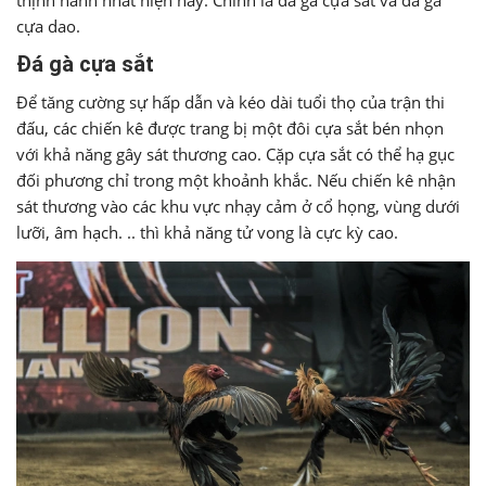
cựa dao.
Đá gà cựa sắt
Để tăng cường sự hấp dẫn và kéo dài tuổi thọ của trận thi
đấu, các chiến kê được trang bị một đôi cựa sắt bén nhọn
với khả năng gây sát thương cao. Cặp cựa sắt có thể hạ gục
đối phương chỉ trong một khoảnh khắc. Nếu chiến kê nhận
sát thương vào các khu vực nhạy cảm ở cổ họng, vùng dưới
lưỡi, âm hạch. .. thì khả năng tử vong là cực kỳ cao.