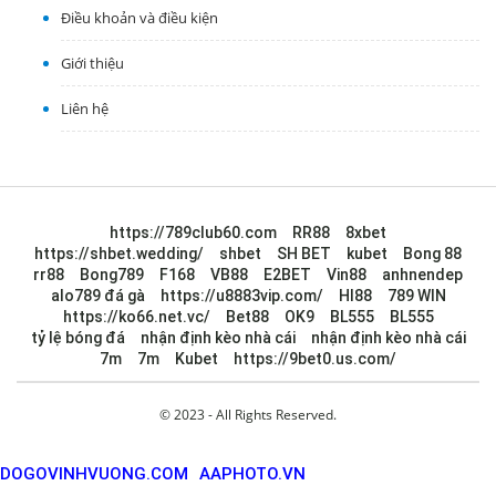
Điều khoản và điều kiện
Giới thiệu
Liên hệ
https://789club60.com
RR88
8xbet
https://shbet.wedding/
shbet
SH BET
kubet
Bong 88
rr88
Bong789
F168
VB88
E2BET
Vin88
anhnendep
alo789 đá gà
https://u8883vip.com/
HI88
789 WIN
https://ko66.net.vc/
Bet88
OK9
BL555
BL555
tỷ lệ bóng đá
nhận định kèo nhà cái
nhận định kèo nhà cái
7m
7m
Kubet
https://9bet0.us.com/
© 2023 - All Rights Reserved.
DOGOVINHVUONG.COM
AAPHOTO.VN