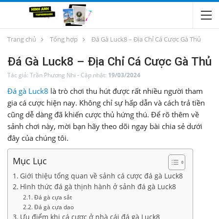
Trang chủ
Tổng hợp
Đá Gà Luck8 – Địa Chỉ Cá Cược Gà Thủ
Đá Gà Luck8 – Địa Chỉ Cá Cược Gà Thủ
Tác giả:
Trần Phương Nhi
-
Cập nhật:
19/03/2024
Đá gà Luck8
là trò chơi thu hút được rất nhiều người tham
gia cá cược hiện nay. Không chỉ sự hấp dẫn và cách trả tiền
cũng dễ dàng đã khiến cược thủ hứng thú. Để rõ thêm về
sảnh chơi này, mời bạn hãy theo dõi ngay bài chia sẻ dưới
đây của chúng tôi.
Mục Lục
Giới thiệu tổng quan về sảnh cá cược đá gà Luck8
Hình thức đá gà thịnh hành ở sảnh đá gà Luck8
Đá gà cựa sắt
Đá gà cựa dao
Ưu điểm khi cá cược ở nhà cái đá gà Luck8