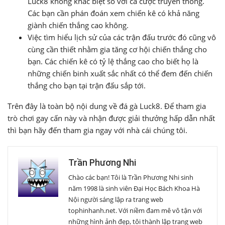
Luck8 không khác biệt so với cá cược truyền thống.
Các bạn cần phán đoán xem chiến kê có khả năng
giành chiến thắng cao không.
Việc tìm hiểu lịch sử của các trận đấu trước đó cũng vô
cùng cần thiết nhằm gia tăng cơ hội chiến thắng cho
bạn. Các chiến kê có tỷ lệ thắng cao cho biết họ là
những chiến binh xuất sắc nhất có thể đem đến chiến
thắng cho bạn tại trận đấu sắp tới.
Trên đây là toàn bộ nội dung về đá gà Luck8. Để tham gia
trò chơi gay cấn này và nhận được giải thưởng hấp dẫn nhất
thì bạn hãy đến tham gia ngay với nhà cái chúng tôi.
Trần Phương Nhi
Chào các bạn! Tôi là Trần Phương Nhi sinh
năm 1998 là sinh viên Đại Học Bách Khoa Hà
Nội người sáng lập ra trang web
tophinhanh.net. Với niềm đam mê vô tận với
những hình ảnh đẹp, tôi thành lập trang web