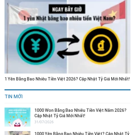
1 Yên Bằng Bao Nhiêu Tiền Việt 2026? Cập Nhật Tỷ Giá Mới Nhất!
TIN MỚI
1000 Won Bằng Bao Nhiêu Tiền Việt Năm 2026?
Cập Nhật Tỷ Giá Mới Nhất!
31/07/2026
1000 Yên Bằng Bao Nhiêu Tiền Việt? Cập Nhật Tỷ