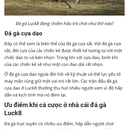
Đá gà Luck8 đang chiếm hữu trò chơi như thế nào?
Đá gà cựa dao
Đây có thể xem là biến thể của đá gà cựa sắt. Với đá gà cựa
sắt, đôi cựa của các chiến kê được thiết kế tương tự với một
chiếc dao to và bén nhọn. Trong khi với cựa dao, binh khí
của các chiến kê sẽ như một con dao dài rất nhọn.
Ở đá gà cựa dao ngoài đòi hỏi về kỹ thuật và thể lực yếu tố
may mắn cũng giữ một vai trò rất lớn. Các trận đấu đá gà
cựa dao ở Luck8 thường thu hút nhiều người xem vì độ hấp
dẫn và kịch tính mà nó đem lại.
Ưu điểm khi cá cược ở nhà cái đá gà
Luck8
Đá gà trực tuyến có nhiều ưu điểm, hấp dẫn người chơi