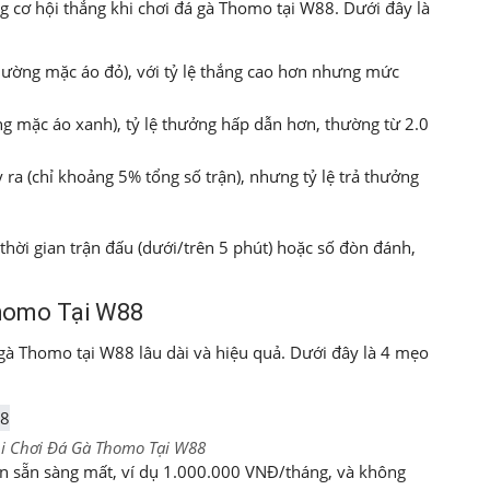
ăng cơ hội thắng khi chơi đá gà Thomo tại W88. Dưới đây là
thường mặc áo đỏ), với tỷ lệ thắng cao hơn nhưng mức
ng mặc áo xanh), tỷ lệ thưởng hấp dẫn hơn, thường từ 2.0
y ra (chỉ khoảng 5% tổng số trận), nhưng tỷ lệ trả thưởng
hời gian trận đấu (dưới/trên 5 phút) hoặc số đòn đánh,
homo Tại W88
 gà Thomo tại W88 lâu dài và hiệu quả. Dưới đây là 4 mẹo
i Chơi Đá Gà Thomo Tại W88
bạn sẵn sàng mất, ví dụ 1.000.000 VNĐ/tháng, và không