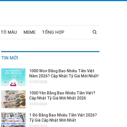
 TÔ MÀU
MEME
TỔNG HỢP
TIN MỚI
1000 Won Bằng Bao Nhiêu Tiền Việt
Năm 2026? Cập Nhật Tỷ Giá Mới Nhất!
31/07/2026
1000 Yên Bằng Bao Nhiêu Tiền Việt?
Cập Nhật Tỷ Giá Mới Nhất 2026
31/07/2026
1 Đô Bằng Bao Nhiêu Tiền Việt 2026?
Tỷ Giá Cập Nhật Mới Nhất
31/07/2026