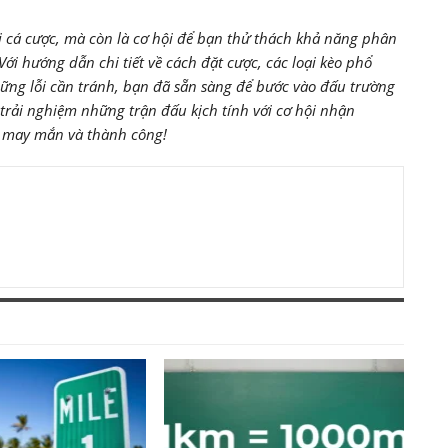
i cá cược, mà còn là cơ hội để bạn thử thách khả năng phân
Với hướng dẫn chi tiết về cách đặt cược, các loại kèo phổ
hững lỗi cần tránh, bạn đã sẵn sàng để bước vào đấu trường
rải nghiệm những trận đấu kịch tính với cơ hội nhận
n may mắn và thành công!