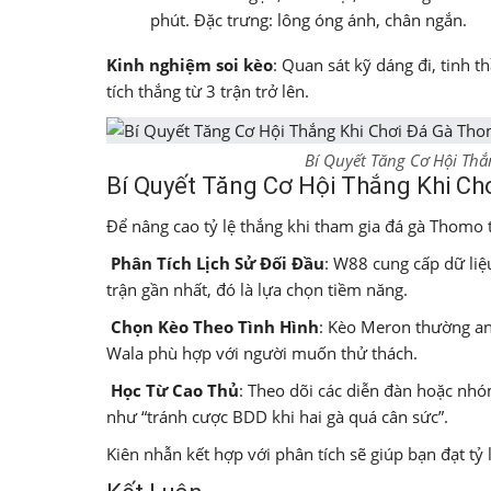
phút. Đặc trưng: lông óng ánh, chân ngắn.
Kinh nghiệm soi kèo
: Quan sát kỹ dáng đi, tinh 
tích thắng từ 3 trận trở lên.
Bí Quyết Tăng Cơ Hội Th
Bí Quyết Tăng Cơ Hội Thắng Khi C
Để nâng cao tỷ lệ thắng khi tham gia đá gà Thomo 
Phân Tích Lịch Sử Đối Đầu
: W88 cung cấp dữ liệ
trận gần nhất, đó là lựa chọn tiềm năng.
Chọn Kèo Theo Tình Hình
: Kèo Meron thường an 
Wala phù hợp với người muốn thử thách.
Học Từ Cao Thủ
: Theo dõi các diễn đàn hoặc nhó
như “tránh cược BDD khi hai gà quá cân sức”.
Kiên nhẫn kết hợp với phân tích sẽ giúp bạn đạt tỷ 