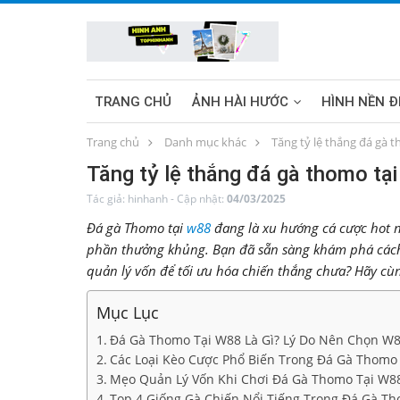
TRANG CHỦ
ẢNH HÀI HƯỚC
HÌNH NỀN Đ
Trang chủ
Danh mục khác
Tăng tỷ lệ thắng đá gà t
HÌNH NỀN MÁY TÍNH
SUNWIN
Tăng tỷ lệ thắng đá gà thomo tại
Tác giả:
hinhanh
-
Cập nhật:
04/03/2025
Đá gà Thomo tại
w88
đang là xu hướng cá cược hot nh
phần thưởng khủng. Bạn đã sẵn sàng khám phá cách
quản lý vốn để tối ưu hóa chiến thắng chưa? Hãy cùn
Mục Lục
Đá Gà Thomo Tại W88 Là Gì? Lý Do Nên Chọn W
Các Loại Kèo Cược Phổ Biến Trong Đá Gà Thomo
Mẹo Quản Lý Vốn Khi Chơi Đá Gà Thomo Tại W8
Top 4 Giống Gà Chiến Nổi Tiếng Trong Đá Gà T