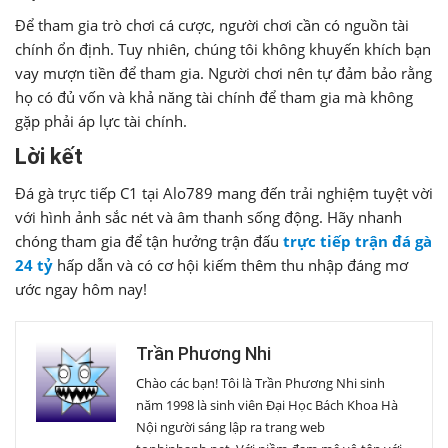
Để tham gia trò chơi cá cược, người chơi cần có nguồn tài
chính ổn định. Tuy nhiên, chúng tôi không khuyến khích bạn
vay mượn tiền để tham gia. Người chơi nên tự đảm bảo rằng
họ có đủ vốn và khả năng tài chính để tham gia mà không
gặp phải áp lực tài chính.
Lời kết
Đá gà trực tiếp C1 tại Alo789 mang đến trải nghiệm tuyệt vời
với hình ảnh sắc nét và âm thanh sống động. Hãy nhanh
chóng tham gia để tận hưởng trận đấu
trực tiếp trận đá gà
24 tỷ
hấp dẫn và có cơ hội kiếm thêm thu nhập đáng mơ
ước ngay hôm nay!
Trần Phương Nhi
Chào các bạn! Tôi là Trần Phương Nhi sinh
năm 1998 là sinh viên Đại Học Bách Khoa Hà
Nội người sáng lập ra trang web