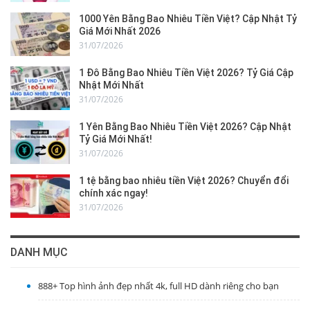
1000 Yên Bằng Bao Nhiêu Tiền Việt? Cập Nhật Tỷ
Giá Mới Nhất 2026
31/07/2026
1 Đô Bằng Bao Nhiêu Tiền Việt 2026? Tỷ Giá Cập
Nhật Mới Nhất
31/07/2026
1 Yên Bằng Bao Nhiêu Tiền Việt 2026? Cập Nhật
Tỷ Giá Mới Nhất!
31/07/2026
1 tệ bằng bao nhiêu tiền Việt 2026? Chuyển đổi
chính xác ngay!
31/07/2026
DANH MỤC
888+ Top hình ảnh đẹp nhất 4k, full HD dành riêng cho bạn