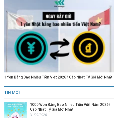
1 Yên Bằng Bao Nhiêu Tiền Việt 2026? Cập Nhật Tỷ Giá Mới Nhất!
TIN MỚI
1000 Won Bằng Bao Nhiêu Tiền Việt Năm 2026?
Cập Nhật Tỷ Giá Mới Nhất!
31/07/2026