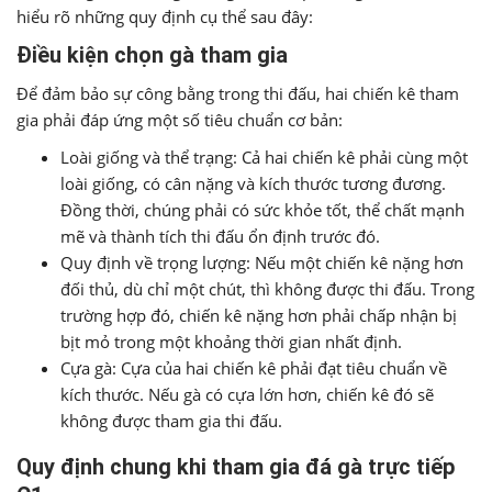
hiểu rõ những quy định cụ thể sau đây:
Điều kiện chọn gà tham gia
Để đảm bảo sự công bằng trong thi đấu, hai chiến kê tham
gia phải đáp ứng một số tiêu chuẩn cơ bản:
Loài giống và thể trạng: Cả hai chiến kê phải cùng một
loài giống, có cân nặng và kích thước tương đương.
Đồng thời, chúng phải có sức khỏe tốt, thể chất mạnh
mẽ và thành tích thi đấu ổn định trước đó.
Quy định về trọng lượng: Nếu một chiến kê nặng hơn
đối thủ, dù chỉ một chút, thì không được thi đấu. Trong
trường hợp đó, chiến kê nặng hơn phải chấp nhận bị
bịt mỏ trong một khoảng thời gian nhất định.
Cựa gà: Cựa của hai chiến kê phải đạt tiêu chuẩn về
kích thước. Nếu gà có cựa lớn hơn, chiến kê đó sẽ
không được tham gia thi đấu.
Quy định chung khi tham gia đá gà trực tiếp