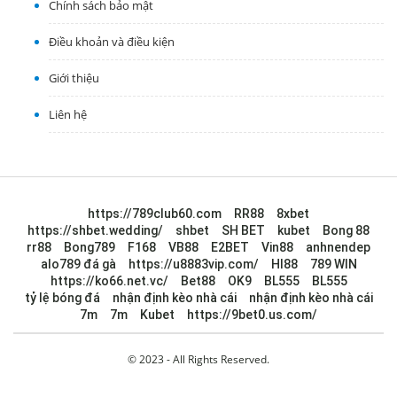
Chính sách bảo mật
Điều khoản và điều kiện
Giới thiệu
Liên hệ
https://789club60.com
RR88
8xbet
https://shbet.wedding/
shbet
SH BET
kubet
Bong 88
rr88
Bong789
F168
VB88
E2BET
Vin88
anhnendep
alo789 đá gà
https://u8883vip.com/
HI88
789 WIN
https://ko66.net.vc/
Bet88
OK9
BL555
BL555
tỷ lệ bóng đá
nhận định kèo nhà cái
nhận định kèo nhà cái
7m
7m
Kubet
https://9bet0.us.com/
© 2023 - All Rights Reserved.