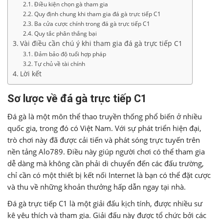
Điều kiện chọn gà tham gia
Quy định chung khi tham gia đá gà trực tiếp C1
Ba cửa cược chính trong đá gà trực tiếp C1
Quy tắc phân thắng bại
Vài điều cần chú ý khi tham gia đá gà trực tiếp C1
Đảm bảo độ tuổi hợp pháp
Tự chủ về tài chính
Lời kết
Sơ lược về đá gà trực tiếp C1
Đá gà là một môn thể thao truyền thống phổ biến ở nhiều
quốc gia, trong đó có Việt Nam. Với sự phát triển hiện đại,
trò chơi này đã được cải tiến và phát sóng trực tuyến trên
nền tảng Alo789. Điều này giúp người chơi có thể tham gia
dễ dàng mà không cần phải di chuyển đến các đấu trường,
chỉ cần có một thiết bị kết nối Internet là bạn có thể đặt cược
và thu về những khoản thưởng hấp dẫn ngay tại nhà.
Đá gà trực tiếp C1 là một giải đấu kịch tính, được nhiều sư
kê yêu thích và tham gia. Giải đấu này được tổ chức bởi các