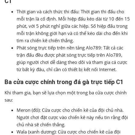
C1
Thời gian và cách thức thi đấu: Thời gian thi đấu cho
mỗi trận là cố định. Mỗi hiệp đấu kéo dài từ 10 đến 15
phút, với 5 phút nghỉ giữa các hiệp. Số hiệp đấu trong
mỗi trận không giới hạn và có thể kéo dài cho đến khi
tìm ra chiến kê chiến thắng.
Phát sóng trực tiếp trên nền tảng Alo789: Tất cả các
trận đấu đều được phát sóng trực tiếp trên Alo789,
giúp người chơi dễ dàng theo dõi và tham gia cá cược
từ bất kỳ đâu, chỉ cần có thiết bị kết nối Internet.
Ba cửa cược chính trong đá gà trực tiếp C1
Khi tham gia, bạn sẽ lựa chọn một trong ba cửa cược chính
sau:
Meron (đỏ): Cửa cược cho chiến kê của đội chủ nhà.
Người chơi đặt cược vào chiến kê này nếu tin rằng đội
chủ nhà sẽ chiến thắng.
Wala (xanh dương): Cửa cược cho chiến kê của đội