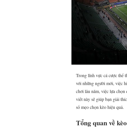
Trong lĩnh vực cá cược thể 
với những người mới, việc h
chơi lâu năm, việc lựa chọn 
viết này sẽ giúp bạn giải th
số mẹo chọn kèo hiệu quả.
Tổng quan về kèo