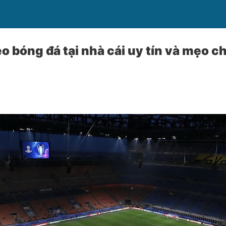
o bóng đá tại nhà cái uy tín và mẹo c