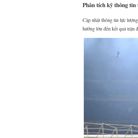
Phân tích kỹ thông tin
Cập nhật thông tin lực lượng
hưởng lớn đến kết quả trận 