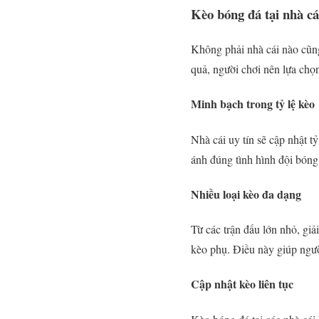
Kèo bóng đá tại nhà cá
Không phải nhà cái nào cũn
quả, người chơi nên lựa chọn
Minh bạch trong tỷ lệ kèo
Nhà cái uy tín sẽ cập nhật tỷ
ánh đúng tình hình đội bóng, 
Nhiều loại kèo đa dạng
Từ các trận đấu lớn nhỏ, giả
kèo phụ. Điều này giúp ngườ
Cập nhật kèo liên tục