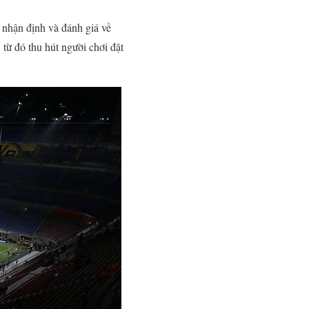
n nhận định và đánh giá về
 từ đó thu hút người chơi đặt