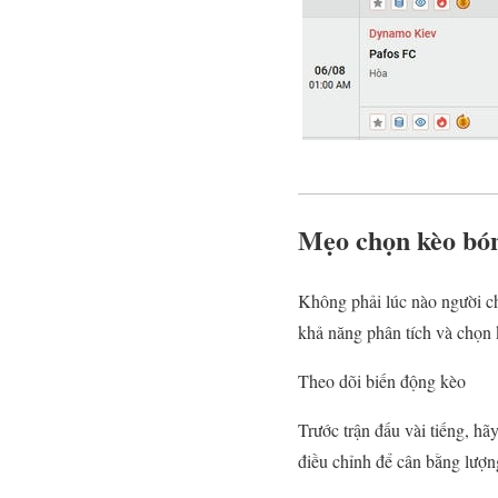
Mẹo chọn kèo bón
Không phải lúc nào người ch
khả năng phân tích và chọn 
Theo dõi biến động kèo
Trước trận đấu vài tiếng, hã
điều chỉnh để cân bằng lượng