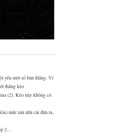
ội yếu một số bàn thắng. Ví
mới thắng kèo
thua (2). Kèo này không có
Xỉu) mức mà nhà cái đưa ra,
iệp 2…