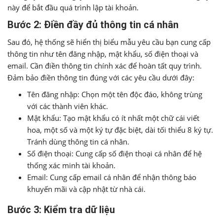
này để bắt đầu quá trình lập tài khoản.
Bước 2: Điền đầy đủ thông tin cá nhân
Sau đó, hệ thống sẽ hiển thị biểu mẫu yêu cầu bạn cung cấp
thông tin như tên đăng nhập, mật khẩu, số điện thoại và
email. Cần điền thông tin chính xác để hoàn tất quy trình.
Đảm bảo điền thông tin đúng với các yêu cầu dưới đây:
Tên đăng nhập: Chọn một tên độc đáo, không trùng
với các thành viên khác.
Mật khẩu: Tạo mật khẩu có ít nhất một chữ cái viết
hoa, một số và một ký tự đặc biệt, dài tối thiểu 8 ký tự.
Tránh dùng thông tin cá nhân.
Số điện thoại: Cung cấp số điện thoại cá nhân để hệ
thống xác minh tài khoản.
Email: Cung cấp email cá nhân để nhận thông báo
khuyến mãi và cập nhật từ nhà cái.
Bước 3: Kiểm tra dữ liệu