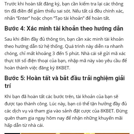
Trước khi hoàn tất đăng ký, bạn cần kiểm tra lại các thông
tin đã điền để giảm thiểu sai sót. Nếu tất cả đều chính xác,
nhấn “Enter” hoặc chọn “Tạo tài khoản” để hoàn tất.
Bước 4: Xác minh tài khoản theo hướng dẫn
Sau khi điền đầy đủ thông tin, bạn cần xác minh tài khoản
theo hướng dẫn từ hệ thống. Quá trình này diễn ra nhanh
chóng, chỉ mất khoảng 3 đến 5 phút. Nhà cái sẽ gửi mã xác
thực tới số điện thoại của bạn, nhập mã này vào yêu cầu để
hoàn thành việc đăng ký 8KBET.
Bước 5: Hoàn tất và bắt đầu trải nghiệm giải
trí
Khi bạn đã hoàn tất các bước trên, tài khoản của bạn sẽ
được tạo thành công. Lúc này, bạn có thể tận hưởng đầy đủ
các dịch vụ và tham gia vào sảnh đặt cược của 8KBET. Đừng
quên tham gia ngay hôm nay để nhận những khuyến mãi
hấp dẫn từ nhà cái.