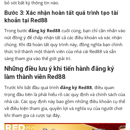
bỏ sót bất kỳ thông tin nào.
Bước 3: Xác nhận hoàn tất quá trình tạo tài
khoản tại Red88
Trong bước
đăng ký Red88
cuối cùng, bạn chỉ cần nhấn vào
nút đồng ý để chấp nhận tất cả các điều khoản và xác nhận
chúng. Khi đã hoàn tất quy trình này, đồng nghĩa bạn chính
thức trở thành một thành viên của nhà cái Red88 và sẵn
sàng tham gia vào thế giới giải trí.
Những điều lưu ý khi tiến hành đăng ký
làm thành viên Red88
Trước khi bắt đầu quá trình
đăng ký Red88
, điều quan
trọng đầu tiên là phải hiểu rõ các quy định và chính sách của
nhà cái. Các quy định này bao gồm những điều khoản cụ thể
về điều kiện tham gia, quyền lợi và nghĩa vụ của người chơi
khi tham gia cá cược tại đây.