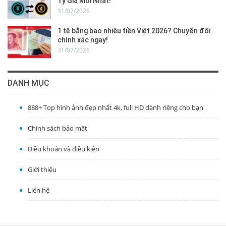
Tỷ Giá Mới Nhất!
31/07/2026
1 tệ bằng bao nhiêu tiền Việt 2026? Chuyển đổi
chính xác ngay!
31/07/2026
DANH MỤC
888+ Top hình ảnh đẹp nhất 4k, full HD dành riêng cho bạn
Chính sách bảo mật
Điều khoản và điều kiện
Giới thiệu
Liên hệ