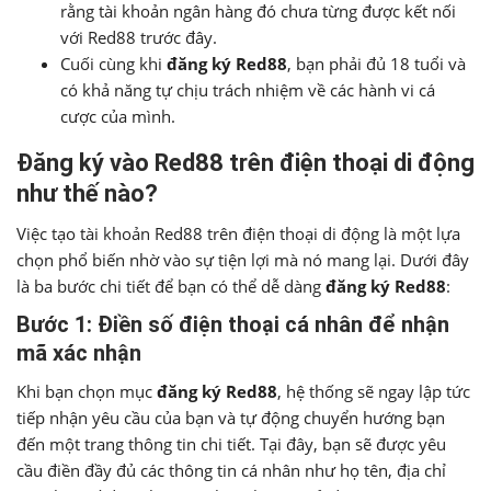
rằng tài khoản ngân hàng đó chưa từng được kết nối
với Red88 trước đây.
Cuối cùng khi
đăng ký Red88
, bạn phải đủ 18 tuổi và
có khả năng tự chịu trách nhiệm về các hành vi cá
cược của mình.
Đăng ký vào Red88 trên điện thoại di động
như thế nào?
Việc tạo tài khoản Red88 trên điện thoại di động là một lựa
chọn phổ biến nhờ vào sự tiện lợi mà nó mang lại. Dưới đây
là ba bước chi tiết để bạn có thể dễ dàng
đăng ký Red88
:
Bước 1: Điền số điện thoại cá nhân để nhận
mã xác nhận
Khi bạn chọn mục
đăng ký Red88
, hệ thống sẽ ngay lập tức
tiếp nhận yêu cầu của bạn và tự động chuyển hướng bạn
đến một trang thông tin chi tiết. Tại đây, bạn sẽ được yêu
cầu điền đầy đủ các thông tin cá nhân như họ tên, địa chỉ