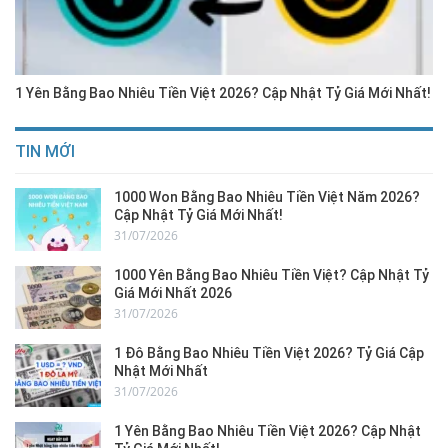
1 Yên Bằng Bao Nhiêu Tiền Việt 2026? Cập Nhật Tỷ Giá Mới Nhất!
TIN MỚI
1000 Won Bằng Bao Nhiêu Tiền Việt Năm 2026?
Cập Nhật Tỷ Giá Mới Nhất!
31/07/2026
1000 Yên Bằng Bao Nhiêu Tiền Việt? Cập Nhật Tỷ
Giá Mới Nhất 2026
31/07/2026
1 Đô Bằng Bao Nhiêu Tiền Việt 2026? Tỷ Giá Cập
Nhật Mới Nhất
31/07/2026
1 Yên Bằng Bao Nhiêu Tiền Việt 2026? Cập Nhật