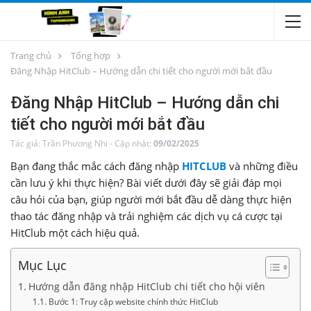
Trang chủ
Tổng hợp
Đăng Nhập HitClub – Hướng dẫn chi tiết cho người mới bắt đầu
Đăng Nhập HitClub – Hướng dẫn chi
tiết cho người mới bắt đầu
Tác giả:
Trần Phương Nhi
-
Cập nhật:
09/02/2025
Bạn đang thắc mắc cách đăng nhập
HITCLUB
và những điều
cần lưu ý khi thực hiện? Bài viết dưới đây sẽ giải đáp mọi
câu hỏi của bạn, giúp người mới bắt đầu dễ dàng thực hiện
thao tác đăng nhập và trải nghiệm các dịch vụ cá cược tại
HitClub một cách hiệu quả.
Mục Lục
Hướng dẫn đăng nhập HitClub chi tiết cho hội viên
Bước 1: Truy cập website chính thức HitClub