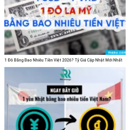
1 Đô Bằng Bao Nhiêu Tiền Việt 2026? Tỷ Giá Cập Nhật Mới Nhất