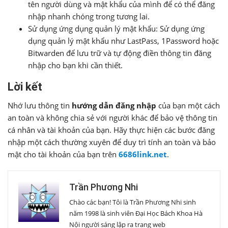
tên người dùng và mật khẩu của mình để có thể đăng
nhập nhanh chóng trong tương lai.
Sử dụng ứng dụng quản lý mật khẩu: Sử dụng ứng
dụng quản lý mật khẩu như LastPass, 1Password hoặc
Bitwarden để lưu trữ và tự động điền thông tin đăng
nhập cho bạn khi cần thiết.
Lời kết
Nhớ lưu thông tin
hướng dẫn đăng nhập
của bạn một cách
an toàn và không chia sẻ với người khác để bảo vệ thông tin
cá nhân và tài khoản của bạn. Hãy thực hiện các bước đăng
nhập một cách thường xuyên để duy trì tính an toàn và bảo
mật cho tài khoản của bạn trên
6686link.net
.
Trần Phương Nhi
Chào các bạn! Tôi là Trần Phương Nhi sinh
năm 1998 là sinh viên Đại Học Bách Khoa Hà
Nội người sáng lập ra trang web