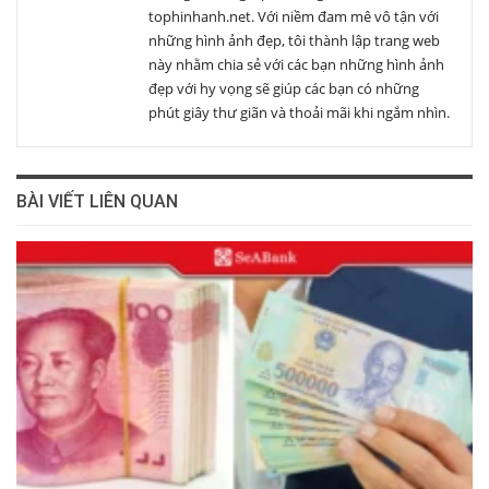
tophinhanh.net. Với niềm đam mê vô tận với
những hình ảnh đẹp, tôi thành lập trang web
này nhằm chia sẻ với các bạn những hình ảnh
đẹp với hy vọng sẽ giúp các bạn có những
phút giây thư giãn và thoải mãi khi ngắm nhìn.
BÀI VIẾT LIÊN QUAN