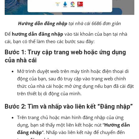
Hướng dẫn đăng nhập
tại nhà cái 6686 đơn giản
Để
hướng dẫn đăng nhập
vào tài khoản của bạn tại nhà
cái, bạn có thể làm theo các bước sau đây:
Bước 1: Truy cập trang web hoặc ứng dụng
của nhà cái
Mở trình duyệt web trên máy tính hoặc điện thoại di
động của bạn, sau đó truy cập vào trang web chính
thức của nhà cái hoặc mở ứng dụng nếu bạn đã cài đặt
trên thiết bị di động của mình.
Bước 2: Tìm và nhấp vào liên kết “Đăng nhập”
Trên trang chủ hoặc màn hình đăng nhập của ứng
dụng, bạn sẽ thấy một liên kết hoặc nút “
Hướng dẫn
đăng nhập
“. Nhấp vào liên kết này để chuyển đến