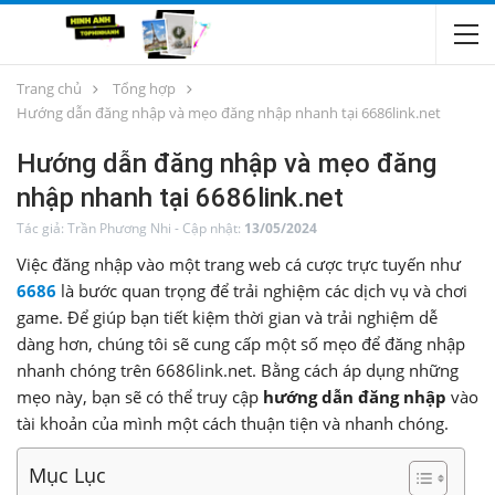
Trang chủ
Tổng hợp
Hướng dẫn đăng nhập và mẹo đăng nhập nhanh tại 6686link.net
Hướng dẫn đăng nhập và mẹo đăng
nhập nhanh tại 6686link.net
Tác giả:
Trần Phương Nhi
-
Cập nhật:
13/05/2024
Việc đăng nhập vào một trang web cá cược trực tuyến như
6686
là bước quan trọng để trải nghiệm các dịch vụ và chơi
game. Để giúp bạn tiết kiệm thời gian và trải nghiệm dễ
dàng hơn, chúng tôi sẽ cung cấp một số mẹo để đăng nhập
nhanh chóng trên 6686link.net. Bằng cách áp dụng những
mẹo này, bạn sẽ có thể truy cập
hướng dẫn đăng nhập
vào
tài khoản của mình một cách thuận tiện và nhanh chóng.
Mục Lục