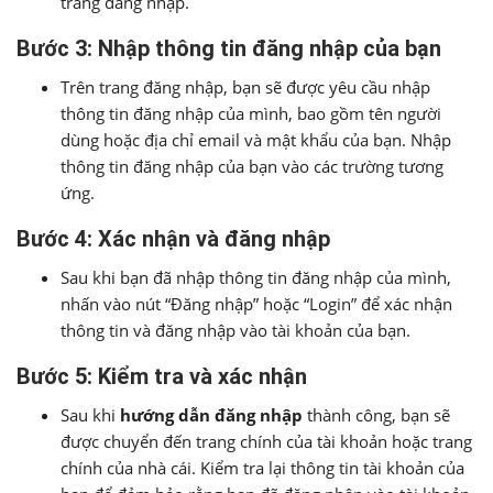
trang đăng nhập.
Bước 3: Nhập thông tin đăng nhập của bạn
Trên trang đăng nhập, bạn sẽ được yêu cầu nhập
thông tin đăng nhập của mình, bao gồm tên người
dùng hoặc địa chỉ email và mật khẩu của bạn. Nhập
thông tin đăng nhập của bạn vào các trường tương
ứng.
Bước 4: Xác nhận và đăng nhập
Sau khi bạn đã nhập thông tin đăng nhập của mình,
nhấn vào nút “Đăng nhập” hoặc “Login” để xác nhận
thông tin và đăng nhập vào tài khoản của bạn.
Bước 5: Kiểm tra và xác nhận
Sau khi
hướng dẫn đăng nhập
thành công, bạn sẽ
được chuyển đến trang chính của tài khoản hoặc trang
chính của nhà cái. Kiểm tra lại thông tin tài khoản của