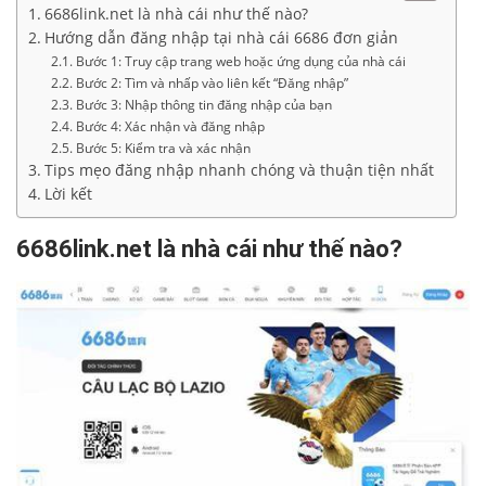
6686link.net là nhà cái như thế nào?
Hướng dẫn đăng nhập tại nhà cái 6686 đơn giản
Bước 1: Truy cập trang web hoặc ứng dụng của nhà cái
Bước 2: Tìm và nhấp vào liên kết “Đăng nhập”
Bước 3: Nhập thông tin đăng nhập của bạn
Bước 4: Xác nhận và đăng nhập
Bước 5: Kiểm tra và xác nhận
Tips mẹo đăng nhập nhanh chóng và thuận tiện nhất
Lời kết
6686link.net là nhà cái như thế nào?