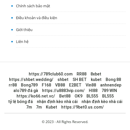
Chính sách bảo mật
Điều khoản và điều kiện
Giới thiệu
Liên hệ
https://789club60.com
RR88
8xbet
https://shbet.wedding/
shbet
SH BET
kubet
Bong 88
rr88
Bong789
F168
VB88
E2BET
Vin88
anhnendep
alo789 đá gà
https://u8883vip.com/
HI88
789 WIN
https://ko66.net.vc/
Bet88
OK9
BL555
BL555
tỷ lệ bóng đá
nhận định kèo nhà cái
nhận định kèo nhà cái
7m
7m
Kubet
https://9bet0.us.com/
© 2023 - All Rights Reserved.