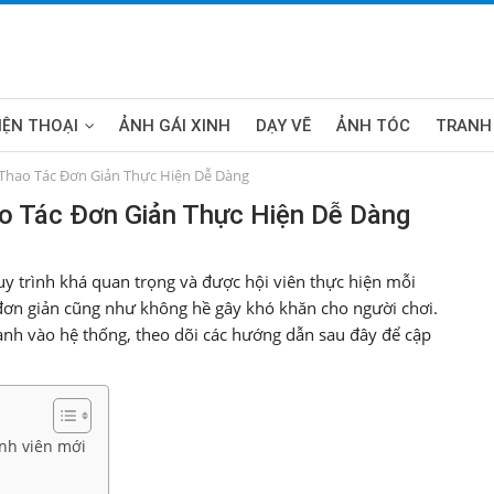
IỆN THOẠI
ẢNH GÁI XINH
DẠY VẼ
ẢNH TÓC
TRANH
hao Tác Đơn Giản Thực Hiện Dễ Dàng
 Tác Đơn Giản Thực Hiện Dễ Dàng
y trình khá quan trọng và được hội viên thực hiện mỗi
há đơn giản cũng như không hề gây khó khăn cho người chơi.
ành vào hệ thống, theo dõi các hướng dẫn sau đây để cập
nh viên mới