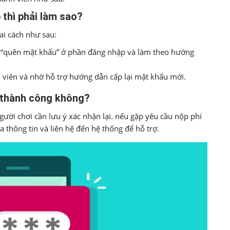
thì phải làm sao?
ai cách như sau:
o “quên mật khẩu” ở phần đăng nhập và làm theo hướng
 viên và nhờ hỗ trợ hướng dẫn cấp lại mật khẩu mới.
 thành công không?
ười chơi cần lưu ý xác nhận lại. nếu gặp yêu cầu nộp phí
 thông tin và liên hệ đến hệ thống để hỗ trợ.