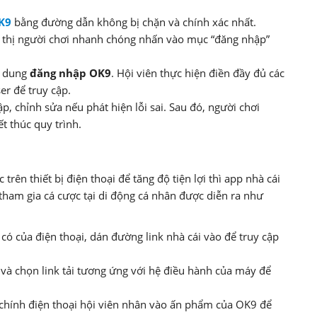
K9
bằng đường dẫn không bị chặn và chính xác nhất.
n thị người chơi nhanh chóng nhấn vào mục “đăng nhập”
i dung
đăng nhập OK9
. Hội viên thực hiện điền đầy đủ các
r để truy cập.
p, chỉnh sửa nếu phát hiện lỗi sai. Sau đó, người chơi
t thúc quy trình.
ên thiết bị điện thoại để tăng độ tiện lợi thì app nhà cái
ể tham gia cá cược tại di động cá nhân được diễn ra như
 có của điện thoại, dán đường link nhà cái vào để truy cập
 và chọn link tải tương ứng với hệ điều hành của máy để
h chính điện thoại hội viên nhân vào ấn phẩm của OK9 để