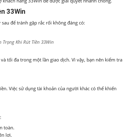
trợ khách hàng 33Win để được giải quyết nhanh chóng.
ền 33Win
ý sau để tránh gặp rắc rối không đáng có:
 Trọng Khi Rút Tiền 33Win
 và tối đa trong một lần giao dịch. Vì vậy, bạn nên kiểm tra
iền. Việc sử dụng tài khoản của người khác có thể khiến
:
n toàn.
n lợi.