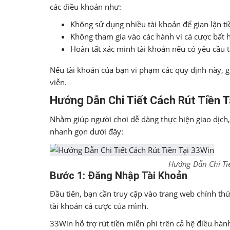
các điều khoản như:
Không sử dụng nhiều tài khoản để gian lận t
Không tham gia vào các hành vi cá cược bất 
Hoàn tất xác minh tài khoản nếu có yêu cầu 
Nếu tài khoản của bạn vi phạm các quy định này, gi
viễn.
Hướng Dẫn Chi Tiết Cách Rút Tiền T
Nhằm giúp người chơi dễ dàng thực hiện giao dịch,
nhanh gọn dưới đây:
Hướng Dẫn Chi Tiế
Bước 1: Đăng Nhập Tài Khoản
Đầu tiên, bạn cần truy cập vào trang web chính t
tài khoản cá cược của mình.
33Win hỗ trợ rút tiền miễn phí trên cả hệ điều hàn