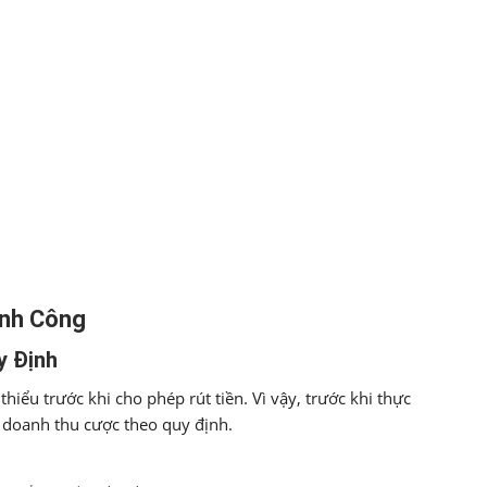
ành Công
y Định
hiểu trước khi cho phép rút tiền. Vì vậy, trước khi thực
 doanh thu cược theo quy định.