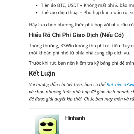
Tiền ảo BTC, USDT – Không mất phí & bảo mậ
Thẻ cào điện thoại – Phù hợp khi muốn rút số
Hãy lựa chọn phương thức phù hợp với nhu cầu của 
Hiểu Rõ Chi Phí Giao Dịch (Nếu Có)
Thông thường, 33Win không thu phí rút tiền. Tuy nh
một khoản phí nhỏ từ phía nhà cung cấp dịch vụ.
Trước khi rút, bạn nên kiểm tra kỹ bảng phí để tr
Kết Luận
Với hướng dẫn chi tiết trên, bạn có thể
Rút Tiền 33wi
và chọn phương thức phù hợp để giao dịch nhanh chó
để được giải quyết kịp thời. Chúc bạn may mắn và rú
Hinhanh