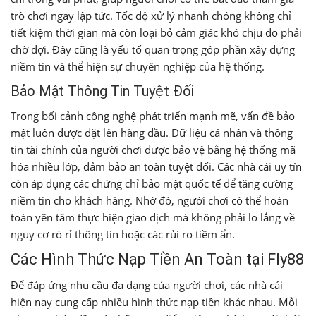
trò chơi ngay lập tức. Tốc độ xử lý nhanh chóng không chỉ
tiết kiệm thời gian mà còn loại bỏ cảm giác khó chịu do phải
chờ đợi. Đây cũng là yếu tố quan trọng góp phần xây dựng
niềm tin và thể hiện sự chuyên nghiệp của hệ thống.
Bảo Mật Thông Tin Tuyệt Đối
Trong bối cảnh công nghệ phát triển mạnh mẽ, vấn đề bảo
mật luôn được đặt lên hàng đầu. Dữ liệu cá nhân và thông
tin tài chính của người chơi được bảo vệ bằng hệ thống mã
hóa nhiều lớp, đảm bảo an toàn tuyệt đối. Các nhà cái uy tín
còn áp dụng các chứng chỉ bảo mật quốc tế để tăng cường
niềm tin cho khách hàng. Nhờ đó, người chơi có thể hoàn
toàn yên tâm thực hiện giao dịch mà không phải lo lắng về
nguy cơ rò rỉ thông tin hoặc các rủi ro tiềm ẩn.
Các Hình Thức Nạp Tiền An Toàn tại Fly88
Để đáp ứng nhu cầu đa dạng của người chơi, các nhà cái
hiện nay cung cấp nhiều hình thức nạp tiền khác nhau. Mỗi