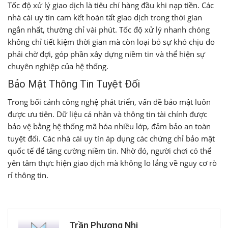
Tốc độ xử lý giao dịch là tiêu chí hàng đầu khi nạp tiền. Các
nhà cái uy tín cam kết hoàn tất giao dịch trong thời gian
ngắn nhất, thường chỉ vài phút. Tốc độ xử lý nhanh chóng
không chỉ tiết kiệm thời gian mà còn loại bỏ sự khó chịu do
phải chờ đợi, góp phần xây dựng niềm tin và thể hiện sự
chuyên nghiệp của hệ thống.
Bảo Mật Thông Tin Tuyệt Đối
Trong bối cảnh công nghệ phát triển, vấn đề bảo mật luôn
được ưu tiên. Dữ liệu cá nhân và thông tin tài chính được
bảo vệ bằng hệ thống mã hóa nhiều lớp, đảm bảo an toàn
tuyệt đối. Các nhà cái uy tín áp dụng các chứng chỉ bảo mật
quốc tế để tăng cường niềm tin. Nhờ đó, người chơi có thể
yên tâm thực hiện giao dịch mà không lo lắng về nguy cơ rò
rỉ thông tin.
Trần Phương Nhi