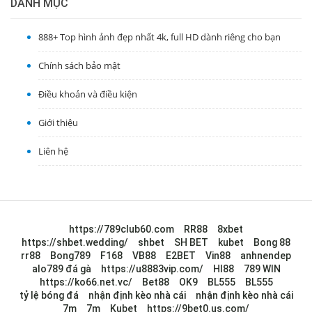
DANH MỤC
888+ Top hình ảnh đẹp nhất 4k, full HD dành riêng cho bạn
Chính sách bảo mật
Điều khoản và điều kiện
Giới thiệu
Liên hệ
https://789club60.com
RR88
8xbet
https://shbet.wedding/
shbet
SH BET
kubet
Bong 88
rr88
Bong789
F168
VB88
E2BET
Vin88
anhnendep
alo789 đá gà
https://u8883vip.com/
HI88
789 WIN
https://ko66.net.vc/
Bet88
OK9
BL555
BL555
tỷ lệ bóng đá
nhận định kèo nhà cái
nhận định kèo nhà cái
7m
7m
Kubet
https://9bet0.us.com/