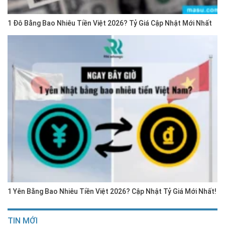
1 Đô Bằng Bao Nhiêu Tiền Việt 2026? Tỷ Giá Cập Nhật Mới Nhất
1 Yên Bằng Bao Nhiêu Tiền Việt 2026? Cập Nhật Tỷ Giá Mới Nhất!
TIN MỚI