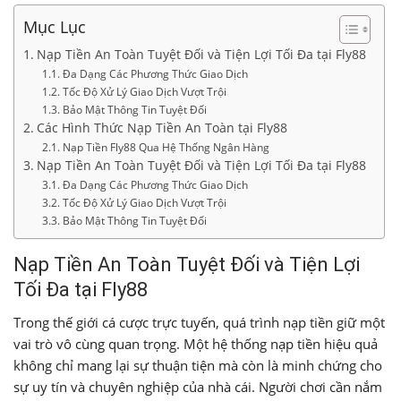
Mục Lục
Nạp Tiền An Toàn Tuyệt Đối và Tiện Lợi Tối Đa tại Fly88
Đa Dạng Các Phương Thức Giao Dịch
Tốc Độ Xử Lý Giao Dịch Vượt Trội
Bảo Mật Thông Tin Tuyệt Đối
Các Hình Thức Nạp Tiền An Toàn tại Fly88
Nạp Tiền Fly88 Qua Hệ Thống Ngân Hàng
Nạp Tiền An Toàn Tuyệt Đối và Tiện Lợi Tối Đa tại Fly88
Đa Dạng Các Phương Thức Giao Dịch
Tốc Độ Xử Lý Giao Dịch Vượt Trội
Bảo Mật Thông Tin Tuyệt Đối
Nạp Tiền An Toàn Tuyệt Đối và Tiện Lợi
Tối Đa tại Fly88
Trong thế giới cá cược trực tuyến, quá trình nạp tiền giữ một
vai trò vô cùng quan trọng. Một hệ thống nạp tiền hiệu quả
không chỉ mang lại sự thuận tiện mà còn là minh chứng cho
sự uy tín và chuyên nghiệp của nhà cái. Người chơi cần nắm