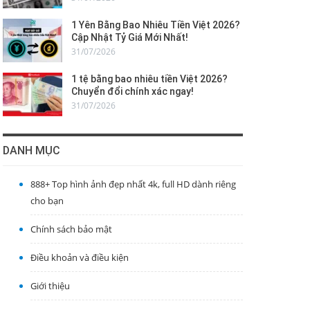
1 Yên Bằng Bao Nhiêu Tiền Việt 2026?
Cập Nhật Tỷ Giá Mới Nhất!
31/07/2026
1 tệ bằng bao nhiêu tiền Việt 2026?
Chuyển đổi chính xác ngay!
31/07/2026
DANH MỤC
888+ Top hình ảnh đẹp nhất 4k, full HD dành riêng
cho bạn
Chính sách bảo mật
Điều khoản và điều kiện
Giới thiệu