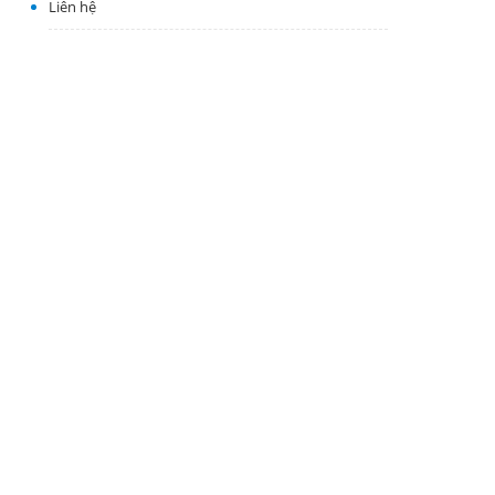
Liên hệ