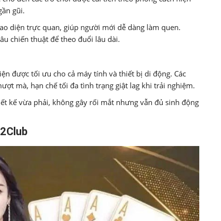
ần gũi.
giao diện trực quan, giúp người mới dễ dàng làm quen.
âu chiến thuật để theo đuổi lâu dài.
n được tối ưu cho cả máy tính và thiết bị di động. Các
t mà, hạn chế tối đa tình trạng giật lag khi trải nghiệm.
iết kế vừa phải, không gây rối mắt nhưng vẫn đủ sinh động
52Club