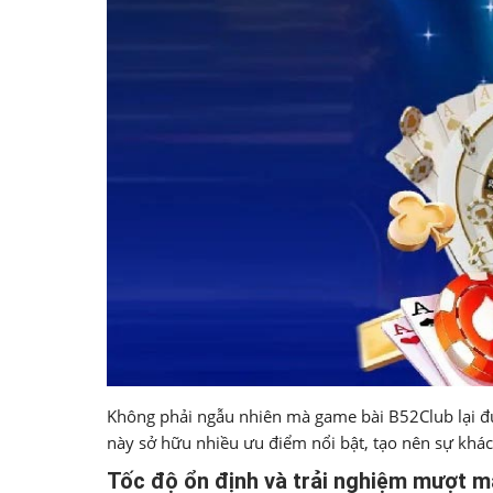
Không phải ngẫu nhiên mà game bài B52Club lại đư
này sở hữu nhiều ưu điểm nổi bật, tạo nên sự khác 
Tốc độ ổn định và trải nghiệm mượt m