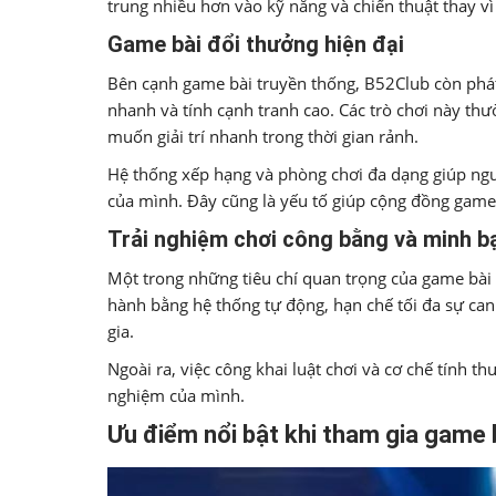
trung nhiều hơn vào kỹ năng và chiến thuật thay vì
Game bài đổi thưởng hiện đại
Bên cạnh game bài truyền thống, B52Club còn phát
nhanh và tính cạnh tranh cao. Các trò chơi này thư
muốn giải trí nhanh trong thời gian rảnh.
Hệ thống xếp hạng và phòng chơi đa dạng giúp ngư
của mình. Đây cũng là yếu tố giúp cộng đồng game 
Trải nghiệm chơi công bằng và minh b
Một trong những tiêu chí quan trọng của game bài
hành bằng hệ thống tự động, hạn chế tối đa sự can
gia.
Ngoài ra, việc công khai luật chơi và cơ chế tính t
nghiệm của mình.
Ưu điểm nổi bật khi tham gia game 