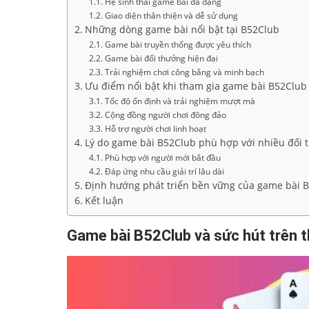
Hệ sinh thái game bài đa dạng
Giao diện thân thiện và dễ sử dụng
Những dòng game bài nổi bật tại B52Club
Game bài truyền thống được yêu thích
Game bài đổi thưởng hiện đại
Trải nghiệm chơi công bằng và minh bạch
Ưu điểm nổi bật khi tham gia game bài B52Club
Tốc độ ổn định và trải nghiệm mượt mà
Cộng đồng người chơi đông đảo
Hỗ trợ người chơi linh hoạt
Lý do game bài B52Club phù hợp với nhiều đối 
Phù hợp với người mới bắt đầu
Đáp ứng nhu cầu giải trí lâu dài
Định hướng phát triển bền vững của game bài 
Kết luận
Game bài B52Club và sức hút trên thị