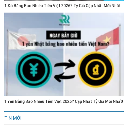
1 Đô Bằng Bao Nhiêu Tiền Việt 2026? Tỷ Giá Cập Nhật Mới Nhất
1 Yên Bằng Bao Nhiêu Tiền Việt 2026? Cập Nhật Tỷ Giá Mới Nhất!
TIN MỚI