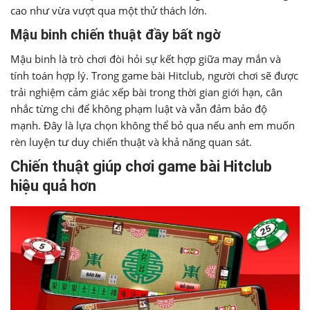
cao như vừa vượt qua một thử thách lớn.
Mậu binh chiến thuật đầy bất ngờ
Mậu binh là trò chơi đòi hỏi sự kết hợp giữa may mắn và
tính toán hợp lý. Trong game bài Hitclub, người chơi sẽ được
trải nghiệm cảm giác xếp bài trong thời gian giới hạn, cân
nhắc từng chi để không phạm luật và vẫn đảm bảo độ
mạnh. Đây là lựa chọn không thể bỏ qua nếu anh em muốn
rèn luyện tư duy chiến thuật và khả năng quan sát.
Chiến thuật giúp chơi game bài Hitclub
hiệu quả hơn