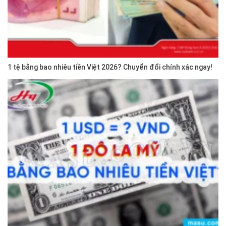
1 tệ bằng bao nhiêu tiền Việt 2026? Chuyển đổi chính xác ngay!