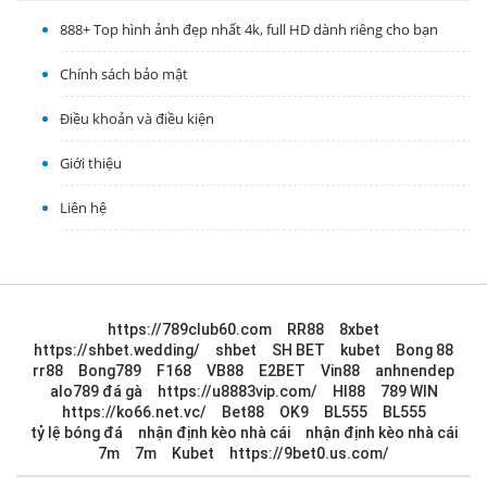
888+ Top hình ảnh đẹp nhất 4k, full HD dành riêng cho bạn
Chính sách bảo mật
Điều khoản và điều kiện
Giới thiệu
Liên hệ
https://789club60.com
RR88
8xbet
https://shbet.wedding/
shbet
SH BET
kubet
Bong 88
rr88
Bong789
F168
VB88
E2BET
Vin88
anhnendep
alo789 đá gà
https://u8883vip.com/
HI88
789 WIN
https://ko66.net.vc/
Bet88
OK9
BL555
BL555
tỷ lệ bóng đá
nhận định kèo nhà cái
nhận định kèo nhà cái
7m
7m
Kubet
https://9bet0.us.com/