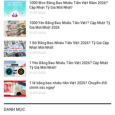
1000 Won Bằng Bao Nhiêu Tiền Việt Năm 2026?
Cập Nhật Tỷ Giá Mới Nhất!
31/07/2026
1000 Yên Bằng Bao Nhiêu Tiền Việt? Cập Nhật Tỷ
Giá Mới Nhất 2026
31/07/2026
1 Đô Bằng Bao Nhiêu Tiền Việt 2026? Tỷ Giá Cập
Nhật Mới Nhất
31/07/2026
1 Yên Bằng Bao Nhiêu Tiền Việt 2026? Cập Nhật
Tỷ Giá Mới Nhất!
31/07/2026
1 tệ bằng bao nhiêu tiền Việt 2026? Chuyển đổi
chính xác ngay!
31/07/2026
DANH MỤC