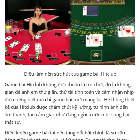
Điều làm nên sức hút của game bài Hitclub
Game bài Hitclub không đơn thuần là trò chơi, đó là không
gian để anh em thư giãn, thử tài tính toán và cảm nhận nhịp
điệu riêng biệt mà chỉ game bài mới mang lại. Hệ thống thiết
kế của Hitclub được chăm chút kỹ lưỡng, từ hình ảnh đến
âm thanh, tạo cảm giác như đang ngồi trước một sòng bài
thật sự.
Điều khiến game bài tại nền tảng nổi bật chính là sự cân