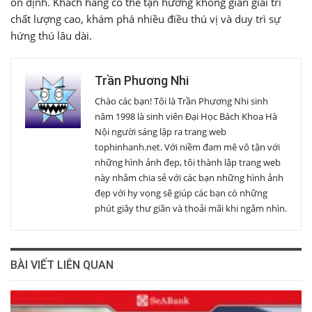
ổn định. Khách hàng có thể tận hưởng không gian giải trí
chất lượng cao, khám phá nhiều điều thú vị và duy trì sự
hứng thú lâu dài.
Trần Phương Nhi
Chào các bạn! Tôi là Trần Phương Nhi sinh
năm 1998 là sinh viên Đại Học Bách Khoa Hà
Nội người sáng lập ra trang web
tophinhanh.net. Với niềm đam mê vô tận với
những hình ảnh đẹp, tôi thành lập trang web
này nhằm chia sẻ với các bạn những hình ảnh
đẹp với hy vọng sẽ giúp các bạn có những
phút giây thư giãn và thoải mãi khi ngắm nhìn.
BÀI VIẾT LIÊN QUAN