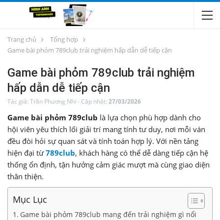
Trang chủ
Tổng hợp
Game bài phỏm 789club trải nghiệm hấp dẫn dễ tiếp cận
Game bài phỏm 789club trải nghiệm
hấp dẫn dễ tiếp cận
Tác giả:
Trần Phương Nhi
-
Cập nhật:
27/03/2026
Game bài phỏm 789club
là lựa chọn phù hợp dành cho
hội viên yêu thích lối giải trí mang tính tư duy, nơi mỗi ván
đều đòi hỏi sự quan sát và tính toán hợp lý. Với nền tảng
hiện đại từ
789club
, khách hàng có thể dễ dàng tiếp cận hệ
thống ổn định, tận hưởng cảm giác mượt mà cùng giao diện
thân thiện.
Mục Lục
Game bài phỏm 789club mang đến trải nghiệm gì nổi