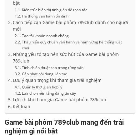
bật
Kiến trúc hiển thị tinh giản dễ thao tác
Hệ thống vận hành ổn định
Cách tiếp cận Game bài phỏm 789club dành cho người
mới
Tạo tài khoản nhanh chóng
Thấu hiểu quy chuẩn vận hành và nắm vững hệ thống luật
chơi
Những yếu tố tạo nên sức hút của Game bài phỏm
789club
Tính chiến thuật cao trong từng ván
Cập nhật nội dung liên tục
Lưu ý quan trọng khi tham gia trải nghiệm
Quản lý thời gian hợp lý
Lựa chọn nền tảng đáng tin cậy
Lợi ích khi tham gia Game bài phỏm 789club
Kết luận
Game bài phỏm 789club mang đến trải
nghiệm gì nổi bật