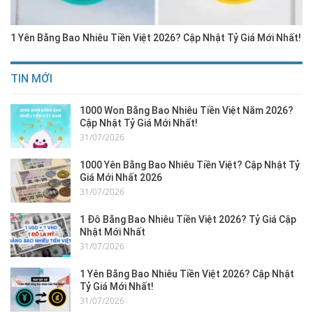
1 Yên Bằng Bao Nhiêu Tiền Việt 2026? Cập Nhật Tỷ Giá Mới Nhất!
TIN MỚI
1000 Won Bằng Bao Nhiêu Tiền Việt Năm 2026?
Cập Nhật Tỷ Giá Mới Nhất!
31/07/2026
1000 Yên Bằng Bao Nhiêu Tiền Việt? Cập Nhật Tỷ
Giá Mới Nhất 2026
31/07/2026
1 Đô Bằng Bao Nhiêu Tiền Việt 2026? Tỷ Giá Cập
Nhật Mới Nhất
31/07/2026
1 Yên Bằng Bao Nhiêu Tiền Việt 2026? Cập Nhật
Tỷ Giá Mới Nhất!
31/07/2026