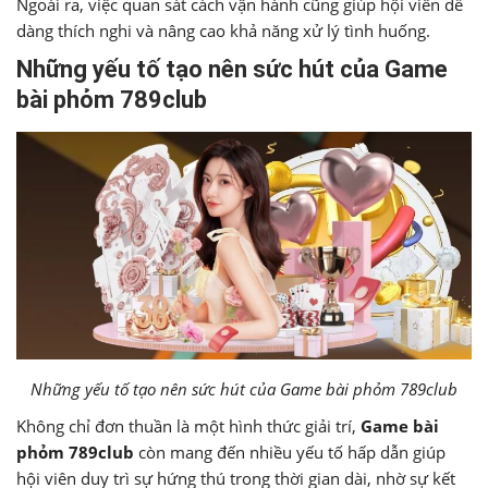
Ngoài ra, việc quan sát cách vận hành cũng giúp hội viên dễ
dàng thích nghi và nâng cao khả năng xử lý tình huống.
Những yếu tố tạo nên sức hút của Game
bài phỏm 789club
Những yếu tố tạo nên sức hút của Game bài phỏm 789club
Không chỉ đơn thuần là một hình thức giải trí,
Game bài
phỏm 789club
còn mang đến nhiều yếu tố hấp dẫn giúp
hội viên duy trì sự hứng thú trong thời gian dài, nhờ sự kết