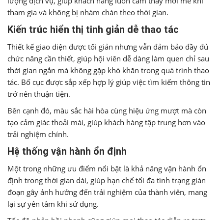
lượng dịch vụ, giúp khách hàng luôn cảm thấy mới mẻ khi
tham gia và không bị nhàm chán theo thời gian.
Kiến trúc hiển thị tinh giản dễ thao tác
Thiết kế giao diện được tối giản nhưng vẫn đảm bảo đầy đủ
chức năng cần thiết, giúp hội viên dễ dàng làm quen chỉ sau
thời gian ngắn mà không gặp khó khăn trong quá trình thao
tác. Bố cục được sắp xếp hợp lý giúp việc tìm kiếm thông tin
trở nên thuận tiện.
Bên cạnh đó, màu sắc hài hòa cùng hiệu ứng mượt mà còn
tạo cảm giác thoải mái, giúp khách hàng tập trung hơn vào
trải nghiệm chính.
Hệ thống vận hành ổn định
Một trong những ưu điểm nổi bật là khả năng vận hành ổn
định trong thời gian dài, giúp hạn chế tối đa tình trạng gián
đoạn gây ảnh hưởng đến trải nghiệm của thành viên, mang
lại sự yên tâm khi sử dụng.