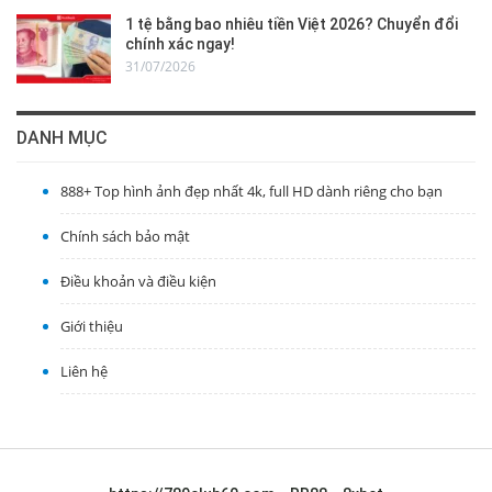
1 tệ bằng bao nhiêu tiền Việt 2026? Chuyển đổi
chính xác ngay!
31/07/2026
DANH MỤC
888+ Top hình ảnh đẹp nhất 4k, full HD dành riêng cho bạn
Chính sách bảo mật
Điều khoản và điều kiện
Giới thiệu
Liên hệ