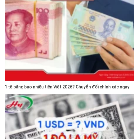
1 tệ bằng bao nhiêu tiền Việt 2026? Chuyển đổi chính xác ngay!