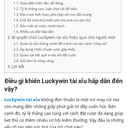
Giao diện hiện đại, dễ dùng
Tỷ lệ thắng cao, luật chơi rất dễ hiểu
Đặt cược linh hoạt, phù hợp với mọi đối tượng
Chế độ chơi thử miễn phí cho anh em tân thủ
Bảo mật an toàn, minh bạch
Nhiều ưu đãi hấp dẫn
Bí quyết chơi Luckywin tài xỉu hiệu quả cho người mới
Quản lý vốn thông minh để tránh rơi vào cảnh “cháy túi”
Áp dụng chiến thuật cược gấp thếp
Quan sát kết quả trước khi đặt cược
Giữ tâm lý vững vàng
Lời kết
Điều gì khiến Luckywin tài xỉu hấp dẫn đến
vậy?
Luckywin tài xỉu
không đơn thuần là một trò may rủi mà
còn mang đến những giây phút giải trí đầy cuốn hút. Bên
cạnh đó, tỷ lệ thắng cao cùng với cách đặt cược đa dạng giúp
bet thủ có thêm nhiều cơ hội kiếm thưởng. Vậy đâu là những
yếu tố tạo nên sức hút của trò chơi này?