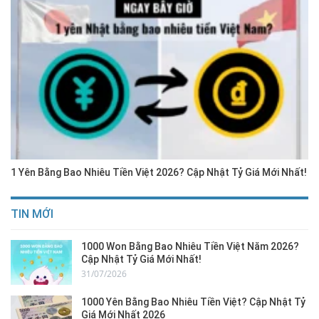
1 Yên Bằng Bao Nhiêu Tiền Việt 2026? Cập Nhật Tỷ Giá Mới Nhất!
TIN MỚI
1000 Won Bằng Bao Nhiêu Tiền Việt Năm 2026?
Cập Nhật Tỷ Giá Mới Nhất!
31/07/2026
1000 Yên Bằng Bao Nhiêu Tiền Việt? Cập Nhật Tỷ
Giá Mới Nhất 2026