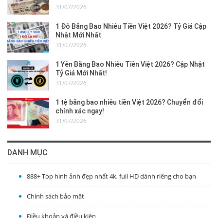
31/07/2026
1 Đô Bằng Bao Nhiêu Tiền Việt 2026? Tỷ Giá Cập
Nhật Mới Nhất
31/07/2026
1 Yên Bằng Bao Nhiêu Tiền Việt 2026? Cập Nhật
Tỷ Giá Mới Nhất!
31/07/2026
1 tệ bằng bao nhiêu tiền Việt 2026? Chuyển đổi
chính xác ngay!
31/07/2026
DANH MỤC
888+ Top hình ảnh đẹp nhất 4k, full HD dành riêng cho bạn
Chính sách bảo mật
Điều khoản và điều kiện