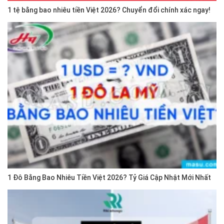
1 tệ bằng bao nhiêu tiền Việt 2026? Chuyển đổi chính xác ngay!
1 Đô Bằng Bao Nhiêu Tiền Việt 2026? Tỷ Giá Cập Nhật Mới Nhất