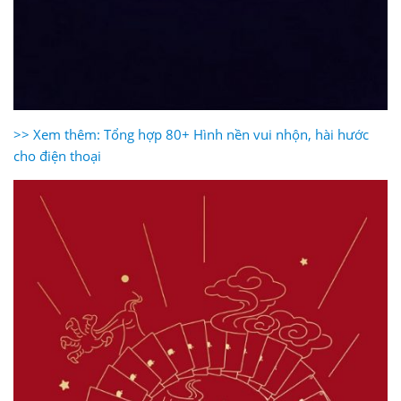
>> Xem thêm: Tổng hợp 80+ Hình nền vui nhộn, hài hước
cho điện thoại