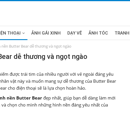
IỆN THOẠI
ẢNH GÁI XINH
DẠY VẼ
ẢNH TÓC
TRANH
 nền Butter Bear dễ thương và ngọt ngào
Bear dễ thương và ngọt ngào
hiếm được trái tim của nhiều người với vẻ ngoài đáng yêu
h nhân vật này và muốn mang sự dễ thương của Butter Bear
ear cho điện thoại sẽ là lựa chọn hoàn hảo.
ình nền Butter Bear
đẹp nhất, giúp bạn dễ dàng làm mới
 và chọn cho mình những hình nền đáng yêu nhất của