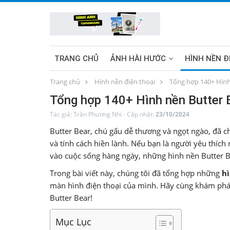
TRANG CHỦ
ẢNH HÀI HƯỚC
HÌNH NỀN Đ
Trang chủ
Hình nền điện thoại
Tổng hợp 140+ Hình
HÌNH NỀN MÁY TÍNH
SUNWIN
Tổng hợp 140+ Hình nền Butter 
Tác giả:
Trần Phương Nhi
-
Cập nhật:
23/10/2024
Butter Bear, chú gấu dễ thương và ngọt ngào, đã c
và tính cách hiền lành. Nếu bạn là người yêu thíc
vào cuộc sống hàng ngày, những hình nền Butter B
Trong bài viết này, chúng tôi đã tổng hợp những
h
màn hình điện thoại của mình. Hãy cùng khám phá
Butter Bear!
Mục Lục