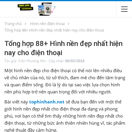
Trang chủ
Hình nền điện thoại
Tổng hợp 88+ Hình nền đẹp nhất hiện nay cho điện thoại
Tổng hợp 88+ Hình nền đẹp nhất hiện
nay cho điện thoại
Tác giả:
Trần Phương Nhi
-
Cập nhật:
08/03/2024
Một hình nền đẹp cho điện thoại có thể nói lên nhiều điều
về chủ nhân của nó, từ sở thích, đam mê cho đến tâm trạng
và quan điểm sống. Đó là lý do tại sao việc lựa chọn hình
nền phù hợp trở nên quan trọng đối với nhiều người.
Bài viết này
tophinhanh.net
sẽ đưa bạn đến với một thế
giới hình nền đẹp nhất cho điện thoại đa dạng và phong
phú, nơi bạn có thể tìm thấy những hình nền đẹp nhất cho
điện thoại, từ những bức ảnh thiên nhiên hùng vĩ, tác phẩm
nghệ thuật đầy cảm hứng.