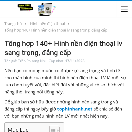
Trang chủ
Hình nền điện thoại
Tổng hợp 140+ Hình nền điện thoại lv sang trọng, đẳng cấp
Tổng hợp 140+ Hình nền điện thoại lv
sang trọng, đẳng cấp
Tác giả:
Trần Phương Nhi
-
Cập nhật:
17/11/2023
Nến bạn có mong muốn có được sự sang trọng và tinh tế
cho màn hình của mình thì hình nền điện thoại LV là một sự
lựa chọn tuyệt vời, đặc biệt đối với những ai có sở thích với
hãng thời trang nổi tiếng này.
Để giúp bạn sở hữu được những hình nền sang trọng và
đẳng cấp thì ngay bây giờ
tophinhanh.net
sẽ chia sẻ đến
với bạn những mẫu hình nền LV mới nhất hiện nay.
Mục Lục