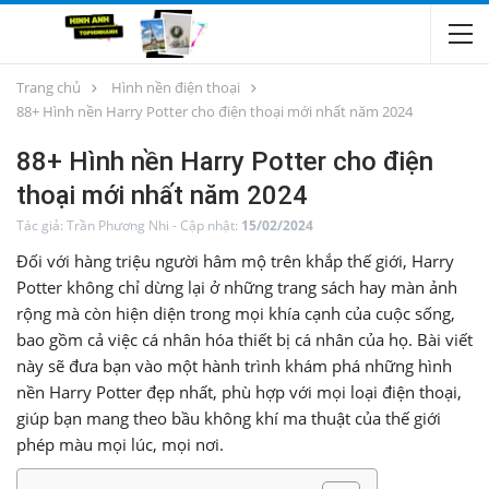
Trang chủ
Hình nền điện thoại
88+ Hình nền Harry Potter cho điện thoại mới nhất năm 2024
88+ Hình nền Harry Potter cho điện
thoại mới nhất năm 2024
Tác giả:
Trần Phương Nhi
-
Cập nhật:
15/02/2024
Đối với hàng triệu người hâm mộ trên khắp thế giới, Harry
Potter không chỉ dừng lại ở những trang sách hay màn ảnh
rộng mà còn hiện diện trong mọi khía cạnh của cuộc sống,
bao gồm cả việc cá nhân hóa thiết bị cá nhân của họ. Bài viết
này sẽ đưa bạn vào một hành trình khám phá những hình
nền Harry Potter đẹp nhất, phù hợp với mọi loại điện thoại,
giúp bạn mang theo bầu không khí ma thuật của thế giới
phép màu mọi lúc, mọi nơi.