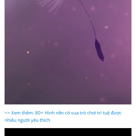
>> Xem thêm: 80+ Hình nền cờ vua trò chơi trí tuệ được
nhiều người yêu thích