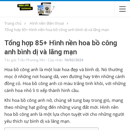
Trang chủ
Hình nền điện thoại
Tổng hợp 85+ Hình nền hoa bồ công anh bình dị và lãng mạn
Tổng hợp 85+ Hình nền hoa bồ công
anh bình dị và lãng mạn
Tác giả:
Trần Phương Nhi
-
Cập nhật:
16/02/2024
Hoa bồ công anh là một loài hoa đẹp và bình dị. Nó thường
mọc ở những nơi hoang dã, ven đường hay trên những cánh
đồng cỏ. Hoa bồ công anh có màu trắng tinh khôi, với những
cánh hoa nhỏ li ti xếp thành hình cầu.
Khi hoa bồ công anh nở, chúng sẽ tung bay trong gió, mang
theo những hạt giống đến những vùng đất mới. Hình nền
hoa bồ công anh là một lựa chọn tuyệt vời cho những người
yêu thích sự bình dị và lãng mạn.