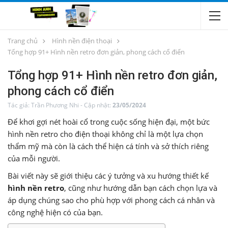
Trang chủ
Hình nền điện thoại
Tổng hợp 91+ Hình nền retro đơn giản, phong cách cổ điển
Tổng hợp 91+ Hình nền retro đơn giản,
phong cách cổ điển
Tác giả:
Trần Phương Nhi
-
Cập nhật:
23/05/2024
Để khơi gợi nét hoài cổ trong cuộc sống hiện đại, một bức
hình nền retro cho điện thoại không chỉ là một lựa chọn
thẩm mỹ mà còn là cách thể hiện cá tính và sở thích riêng
của mỗi người.
Bài viết này sẽ giới thiệu các ý tưởng và xu hướng thiết kế
hình nền retro
, cũng như hướng dẫn bạn cách chọn lựa và
áp dụng chúng sao cho phù hợp với phong cách cá nhân và
công nghệ hiện có của bạn.