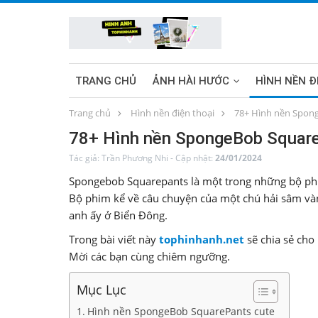
TRANG CHỦ
ẢNH HÀI HƯỚC
HÌNH NỀN Đ
Trang chủ
Hình nền điện thoại
78+ Hình nền Spong
HÌNH NỀN MÁY TÍNH
SUNWIN
78+ Hình nền SpongeBob Square
Tác giả:
Trần Phương Nhi
-
Cập nhật:
24/01/2024
Spongebob Squarepants là một trong những bộ phim
Bộ phim kể về câu chuyện của một chú hải sâm và
anh ấy ở Biển Đông.
Trong bài viết này
tophinhanh.net
sẽ chia sẻ ch
Mời các bạn cùng chiêm ngưỡng.
Mục Lục
Hình nền SpongeBob SquarePants cute