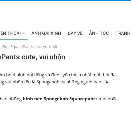
IỆN THOẠI
ẢNH GÁI XINH
DẠY VẼ
ẢNH TÓC
TRANH
eBob SquarePants cute, vui nhộn
Pants cute, vui nhộn
 hoạt hình nổi tiếng và được yêu thích nhất mọi thời đại.
ng vui nhộn tên là Spongebob và những người bạn của
o bạn những
hình nền
Spongebob Squarepants
mới nhất.