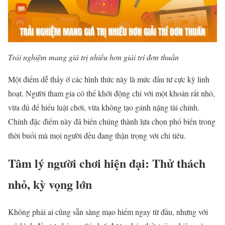
Trải nghiệm mang giá trị nhiều hơn giải trí đơn thuần
Một điểm dễ thấy ở các hình thức này là mức đầu tư cực kỳ linh
hoạt. Người tham gia có thể khởi động chỉ với một khoản rất nhỏ,
vừa đủ để hiểu luật chơi, vừa không tạo gánh nặng tài chính.
Chính đặc điểm này đã biến chúng thành lựa chọn phổ biến trong
thời buổi mà mọi người đều đang thận trọng với chi tiêu.
Tâm lý người chơi hiện đại: Thử thách
nhỏ, kỳ vọng lớn
Không phải ai cũng sẵn sàng mạo hiểm ngay từ đầu, nhưng với