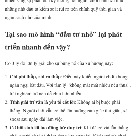
nhiên sang sự phân tích kỹ lưỡng, nơi người chơi hành xử như
những nhà đầu tư kiểm soát rủi ro trên chính quỹ thời gian và
ngân sách nhỏ của mình.
Tại sao mô hình “đầu tư nhỏ” lại phát
triển nhanh đến vậy?
Có 3 lý do lớn lý giải cho sự bùng nổ của xu hướng này:
Chi phí thấp, rủi ro thấp
: Điều này khiến người chơi không
ngần ngại bắt đầu. Với tâm lý “không mất mát nhiều nếu thua”,
trải nghiệm trở nên dễ chịu hơn nhiều.
Tính giải trí vẫn là yếu tố cốt lõi
: Không ai bị buộc phải
thắng. Người chơi vẫn có thể tận hưởng cảm giác thư giãn, xả
stress sau ngày dài làm việc.
Cơ hội sinh lời tạo động lực duy trì
: Khi đã có vài lần thắng
nhỏ, người chơi có thêm động lực quay lại. Khác với trò chơi