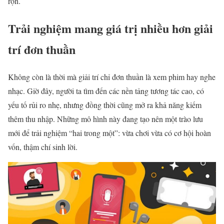
rộn.
Trải nghiệm mang giá trị nhiều hơn giải
trí đơn thuần
Không còn là thời mà giải trí chỉ đơn thuần là xem phim hay nghe
nhạc. Giờ đây, người ta tìm đến các nền tảng tương tác cao, có
yếu tố rủi ro nhẹ, nhưng đồng thời cũng mở ra khả năng kiếm
thêm thu nhập. Những mô hình này đang tạo nên một trào lưu
mới để trải nghiệm “hai trong một”: vừa chơi vừa có cơ hội hoàn
vốn, thậm chí sinh lời.