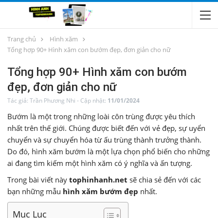
Trang chủ
Hình xăm
Tổng hợp 90+ Hình xăm con bướm đẹp, đơn giản cho nữ
Tổng hợp 90+ Hình xăm con bướm
đẹp, đơn giản cho nữ
Tác giả:
Trần Phương Nhi
-
Cập nhật:
11/01/2024
Bướm là một trong những loài côn trùng được yêu thích
nhất trên thế giới. Chúng được biết đến với vẻ đẹp, sự uyển
chuyển và sự chuyển hóa từ ấu trùng thành trưởng thành.
Do đó, hình xăm bướm là một lựa chọn phổ biến cho những
ai đang tìm kiếm một hình xăm có ý nghĩa và ấn tượng.
Trong bài viết này
tophinhanh.net
sẽ chia sẻ đến với các
bạn những mẫu
hình xăm bướm đẹp
nhất.
Mục Lục